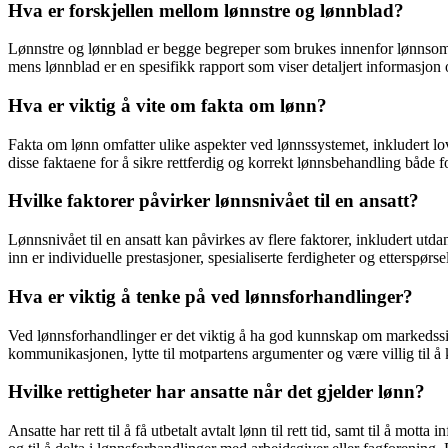
Hva er forskjellen mellom lønnstre og lønnblad?
Lønnstre og lønnblad er begge begreper som brukes innenfor lønnsområd
mens lønnblad er en spesifikk rapport som viser detaljert informasjon 
Hva er viktig å vite om fakta om lønn?
Fakta om lønn omfatter ulike aspekter ved lønnssystemet, inkludert lov
disse faktaene for å sikre rettferdig og korrekt lønnsbehandling både f
Hvilke faktorer påvirker lønnsnivået til en ansatt?
Lønnsnivået til en ansatt kan påvirkes av flere faktorer, inkludert utd
inn er individuelle prestasjoner, spesialiserte ferdigheter og etterspørse
Hva er viktig å tenke på ved lønnsforhandlinger?
Ved lønnsforhandlinger er det viktig å ha god kunnskap om markedssitua
kommunikasjonen, lytte til motpartens argumenter og være villig til 
Hvilke rettigheter har ansatte når det gjelder lønn?
Ansatte har rett til å få utbetalt avtalt lønn til rett tid, samt til å mo