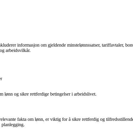
inkluderer informasjon om gjeldende minstelønnssatser, tariffavtaler, bo
og arbeidsvilkår.
er
ønn og sikre rettferdige betingelser i arbeidslivet.
vante fakta om lønn, er viktig for å sikre rettferdig og tilfredsstillend
k planlegging.