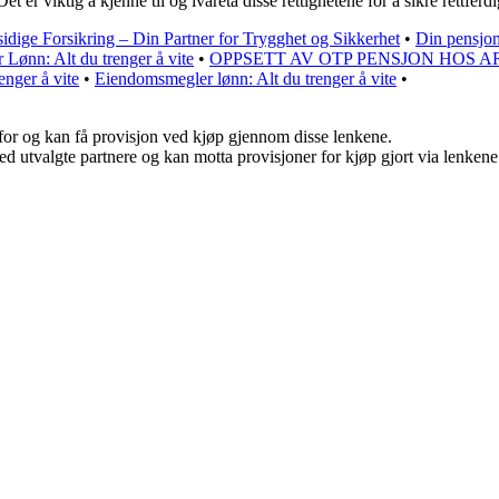
et er viktig å kjenne til og ivareta disse rettighetene for å sikre rettfer
idige Forsikring – Din Partner for Trygghet og Sikkerhet
•
Din pensjon
 Lønn: Alt du trenger å vite
•
OPPSETT AV OTP PENSJON HOS A
nger å vite
•
Eiendomsmegler lønn: Alt du trenger å vite
•
 for og kan få provisjon ved kjøp gjennom disse lenkene.
d utvalgte partnere og kan motta provisjoner for kjøp gjort via lenkene v