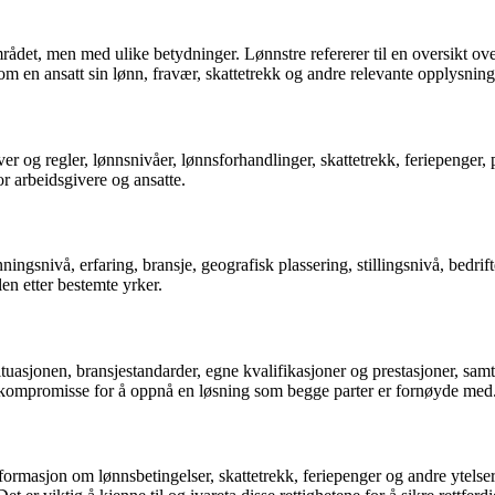
et, men med ulike betydninger. Lønnstre refererer til en oversikt over
om en ansatt sin lønn, fravær, skattetrekk og andre relevante opplysning
er og regler, lønnsnivåer, lønnsforhandlinger, skattetrekk, feriepenger,
or arbeidsgivere og ansatte.
anningsnivå, erfaring, bransje, geografisk plassering, stillingsnivå, be
len etter bestemte yrker.
sjonen, bransjestandarder, egne kvalifikasjoner og prestasjoner, samt å 
å kompromisse for å oppnå en løsning som begge parter er fornøyde med
tta informasjon om lønnsbetingelser, skattetrekk, feriepenger og andre ytel