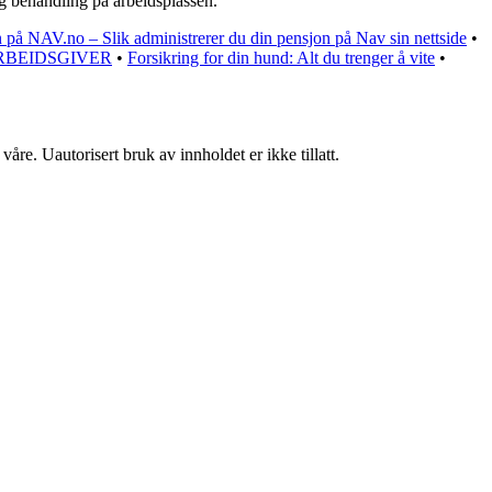
dig behandling på arbeidsplassen.
 på NAV.no – Slik administrerer du din pensjon på Nav sin nettside
•
RBEIDSGIVER
•
Forsikring for din hund: Alt du trenger å vite
•
åre. Uautorisert bruk av innholdet er ikke tillatt.