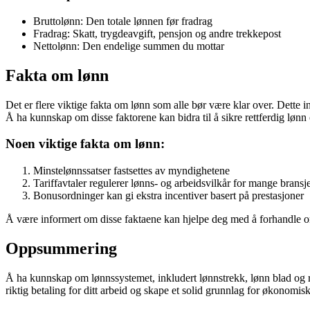
Bruttolønn: Den totale lønnen før fradrag
Fradrag: Skatt, trygdeavgift, pensjon og andre trekkepost
Nettolønn: Den endelige summen du mottar
Fakta om lønn
Det er flere viktige fakta om lønn som alle bør være klar over. Dette 
Å ha kunnskap om disse faktorene kan bidra til å sikre rettferdig lønn 
Noen viktige fakta om lønn:
Minstelønnssatser fastsettes av myndighetene
Tariffavtaler regulerer lønns- og arbeidsvilkår for mange bransj
Bonusordninger kan gi ekstra incentiver basert på prestasjoner
Å være informert om disse faktaene kan hjelpe deg med å forhandle om l
Oppsummering
Å ha kunnskap om lønnssystemet, inkludert lønnstrekk, lønn blad og rele
riktig betaling for ditt arbeid og skape et solid grunnlag for økonomis