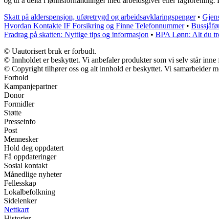
og til å delta i lønnsforhandlinger med arbeidsgiver eller fagforening. D
Skatt på alderspensjon, uføretrygd og arbeidsavklaringspenger
•
Gjens
Hvordan Kontakte IF Forsikring og Finne Telefonnummer
•
Bussjåfør
Fradrag på skatten: Nyttige tips og informasjon
•
BPA Lønn: Alt du tre
© Uautorisert bruk er forbudt.
© Innholdet er beskyttet. Vi anbefaler produkter som vi selv står inne
© Copyright tilhører oss og alt innhold er beskyttet. Vi samarbeider me
Forhold
Kampanjepartner
Donor
Formidler
Støtte
Presseinfo
Post
Mennesker
Hold deg oppdatert
Få oppdateringer
Sosial kontakt
Månedlige nyheter
Fellesskap
Lokalbefolkning
Sidelenker
Nettkart
Historier