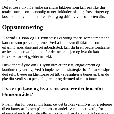
Det er også viktig å tenke på andre faktorer som kan påvirke din
totale inntekt som personlig trener, inkludert skatter, forsikringer og
kostnader knyttet til markedsføring og drift av virksomheten din.
Oppsummering
Å forstå PT lønn og PT lønn satser er viktig for de som vurderer en
karriere som personlig trener. Ved å ta hensyn til faktorer som
erfaring, spesialisering og arbeidssted, kan du få en bedre forståelse
av hva som er vanlig innenfor denne bransjen og hva du kan
forvente når det gjelder inntekt.
Husk at det å øke din PT lønn krever innsats, engasjement og
kontinuerlig læring. Ved å implementere strategier for å markedsføre
deg selv, bygge en klientbase og tilby spesialiserte tjenester, kan du
øke din verdi som personlig trener og dermed øke din inntekt.
Hva er pt lønn og hva representerer det innenfor
lønnsområdet?
Pt lønn står for prosentvis lønn, og det brukes vanligvis for å referere
til en lønnssats basert på en prosentandel av en annen verdi, for
eksempel en tariffavtale eller en fastsatt lønnsskala. Dette konseptet