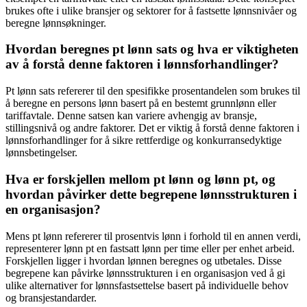
brukes ofte i ulike bransjer og sektorer for å fastsette lønnsnivåer og
beregne lønnsøkninger.
Hvordan beregnes pt lønn sats og hva er viktigheten
av å forstå denne faktoren i lønnsforhandlinger?
Pt lønn sats refererer til den spesifikke prosentandelen som brukes til
å beregne en persons lønn basert på en bestemt grunnlønn eller
tariffavtale. Denne satsen kan variere avhengig av bransje,
stillingsnivå og andre faktorer. Det er viktig å forstå denne faktoren i
lønnsforhandlinger for å sikre rettferdige og konkurransedyktige
lønnsbetingelser.
Hva er forskjellen mellom pt lønn og lønn pt, og
hvordan påvirker dette begrepene lønnsstrukturen i
en organisasjon?
Mens pt lønn refererer til prosentvis lønn i forhold til en annen verdi,
representerer lønn pt en fastsatt lønn per time eller per enhet arbeid.
Forskjellen ligger i hvordan lønnen beregnes og utbetales. Disse
begrepene kan påvirke lønnsstrukturen i en organisasjon ved å gi
ulike alternativer for lønnsfastsettelse basert på individuelle behov
og bransjestandarder.