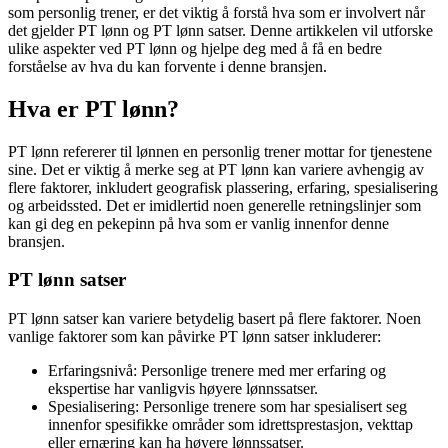
som personlig trener, er det viktig å forstå hva som er involvert når
det gjelder PT lønn og PT lønn satser. Denne artikkelen vil utforske
ulike aspekter ved PT lønn og hjelpe deg med å få en bedre
forståelse av hva du kan forvente i denne bransjen.
Hva er PT lønn?
PT lønn refererer til lønnen en personlig trener mottar for tjenestene
sine. Det er viktig å merke seg at PT lønn kan variere avhengig av
flere faktorer, inkludert geografisk plassering, erfaring, spesialisering
og arbeidssted. Det er imidlertid noen generelle retningslinjer som
kan gi deg en pekepinn på hva som er vanlig innenfor denne
bransjen.
PT lønn satser
PT lønn satser kan variere betydelig basert på flere faktorer. Noen
vanlige faktorer som kan påvirke PT lønn satser inkluderer:
Erfaringsnivå: Personlige trenere med mer erfaring og
ekspertise har vanligvis høyere lønnssatser.
Spesialisering: Personlige trenere som har spesialisert seg
innenfor spesifikke områder som idrettsprestasjon, vekttap
eller ernæring kan ha høyere lønnssatser.