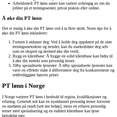
Arbeidssted: PT lønn satser kan variere avhengig av om du
jobber på et treningssenter, privat praksis eller online.
Å øke din PT lønn
Det er mulig å øke din PT lønn ved å ta flere skritt. Noen tips for å
øke din PT lønn inkluderer:
Fortsett å utdanne deg: Ved å holde deg oppdatert på de siste
treningsmetodene og trender, kan du markedsføre deg selv
som en ekspert og dermed øke din verdi.
Bygg en klientbase: Å bygge en solid klientbase kan bidra til
å øke din inntekt som personlig trener.
Tilby spesialiserte tjenester: Å tilby spesialiserte tjenester kan
være en effektiv måte å differentiere deg fra konkurrentene og
rettferdiggjøre høyere priser.
PT lønn i Norge
I Norge varierer PT lønn i henhold til region, kvalifikasjoner og
erfaring. Generelt sett kan en nyutdannet personlig trener forvente
en startlønn på rundt [sett inn beløp], mens en erfaren personlig
trener med spesialisering og en etablert klientbase kan tjene
betydelig mer.