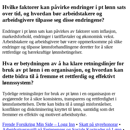
Hvilke faktorer kan påvirke endringer i pt lønn sats
over tid, og hvordan bør arbeidstakere og
arbeidsgivere tilpasse seg disse endringene?
Endringer i pt lønn sats kan påvirkes av faktorer som inflasjon,
markedsforhold, endringer i tariffavtaler og økonomisk vekst.
Arbeidstakere og arbeidsgivere bør være oppmerksomme på slike
endringer og tilpasse lønnsforhandlingene deretter for å sikre
rettferdige og bærekraftige lønnsbetingelser.
Hva er betydningen av å ha klare retningslinjer for
bruk av pt lønn i en organisasjon, og hvordan kan
dette bidra til å fremme et rettferdig og effektivt
lønnssystem?
Tydelige retningslinjer for bruk av pt lønn i en organisasjon er
avgjørende for å sikre konsistens, transparens og rettferdighet i
lønnsfastsettelsen. Dette kan bidra til å unngå misforståelser,
konflikter og diskriminering knyttet til lønn, samtidig som det
fremmer en effektiv og motivert arbeidsstyrke.
Frende Forsikring Min Side – Logg Inn
•
Skatt på styrehonorar
•
Arbeidsgiveravgift på Feriepenger og Sosiale Kostnader på Lønn
•