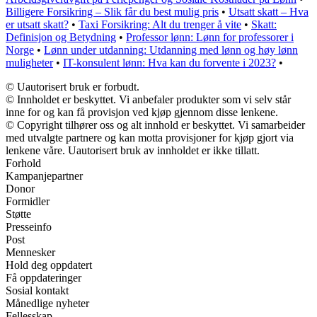
Billigere Forsikring – Slik får du best mulig pris
•
Utsatt skatt – Hva
er utsatt skatt?
•
Taxi Forsikring: Alt du trenger å vite
•
Skatt:
Definisjon og Betydning
•
Professor lønn: Lønn for professorer i
Norge
•
Lønn under utdanning: Utdanning med lønn og høy lønn
muligheter
•
IT-konsulent lønn: Hva kan du forvente i 2023?
•
© Uautorisert bruk er forbudt.
© Innholdet er beskyttet. Vi anbefaler produkter som vi selv står
inne for og kan få provisjon ved kjøp gjennom disse lenkene.
© Copyright tilhører oss og alt innhold er beskyttet. Vi samarbeider
med utvalgte partnere og kan motta provisjoner for kjøp gjort via
lenkene våre. Uautorisert bruk av innholdet er ikke tillatt.
Forhold
Kampanjepartner
Donor
Formidler
Støtte
Presseinfo
Post
Mennesker
Hold deg oppdatert
Få oppdateringer
Sosial kontakt
Månedlige nyheter
Fellesskap