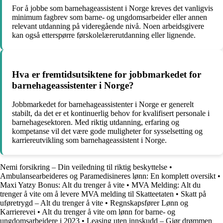
For å jobbe som barnehageassistent i Norge kreves det vanligvis
minimum fagbrev som barne- og ungdomsarbeider eller annen
relevant utdanning på videregående nivå. Noen arbeidsgivere
kan også etterspørre førskolelærerutdanning eller lignende.
Hva er fremtidsutsiktene for jobbmarkedet for
barnehageassistenter i Norge?
Jobbmarkedet for barnehageassistenter i Norge er generelt
stabilt, da det er et kontinuerlig behov for kvalifisert personale i
barnehagesektoren. Med riktig utdanning, erfaring og
kompetanse vil det være gode muligheter for sysselsetting og
karriereutvikling som barnehageassistent i Norge.
Nemi forsikring – Din veiledning til riktig beskyttelse
•
Ambulansearbeideres og Paramedisineres lønn: En komplett oversikt
•
Maxi Yatzy Bonus: Alt du trenger å vite
•
MVA Melding: Alt du
trenger å vite om å levere MVA melding til Skatteetaten
•
Skatt på
uføretrygd – Alt du trenger å vite
•
Regnskapsfører Lønn og
Karrierevei
•
Alt du trenger å vite om lønn for barne- og
ungdomsarbeidere i 2023
•
Leasing uten innskudd – Gjør drømmen