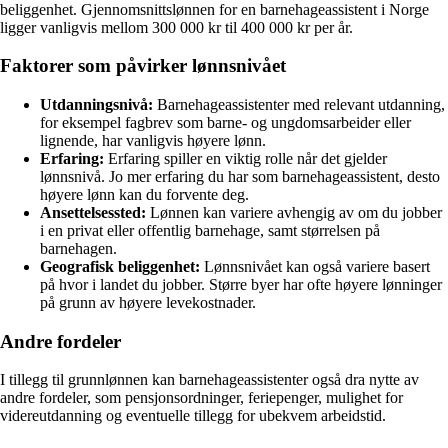
beliggenhet. Gjennomsnittslønnen for en barnehageassistent i Norge
ligger vanligvis mellom 300 000 kr til 400 000 kr per år.
Faktorer som påvirker lønnsnivået
Utdanningsnivå:
Barnehageassistenter med relevant utdanning,
for eksempel fagbrev som barne- og ungdomsarbeider eller
lignende, har vanligvis høyere lønn.
Erfaring:
Erfaring spiller en viktig rolle når det gjelder
lønnsnivå. Jo mer erfaring du har som barnehageassistent, desto
høyere lønn kan du forvente deg.
Ansettelsessted:
Lønnen kan variere avhengig av om du jobber
i en privat eller offentlig barnehage, samt størrelsen på
barnehagen.
Geografisk beliggenhet:
Lønnsnivået kan også variere basert
på hvor i landet du jobber. Større byer har ofte høyere lønninger
på grunn av høyere levekostnader.
Andre fordeler
I tillegg til grunnlønnen kan barnehageassistenter også dra nytte av
andre fordeler, som pensjonsordninger, feriepenger, mulighet for
videreutdanning og eventuelle tillegg for ubekvem arbeidstid.