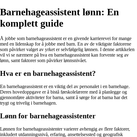
Barnehageassistent lønn: En
komplett guide
Å jobbe som barnehageassistent er en givende karrierevei for mange
med en lidenskap for å jobbe med barn. En av de viktigste faktorene
som påvirker valget av yrket er selvfølgelig lønnen. I denne artikkelen
vil vi se nærmere på hva en barnehageassistent kan forvente seg av
lønn, samt faktorer som påvirker lønnsnivået.
Hva er en barnehageassistent?
En barnehageassistent er en viktig del av personalet i en barnehage.
Deres hovedoppgave er å bistå førskolelærere med å planlegge og
gjennomføre aktiviteter for barna, samt å sørge for at barna har det
trygt og trivelig i barnehagen.
Lønn for barnehageassistenter
Lønnen for barnehageassistenter varierer avhengig av flere faktorer,
inkludert utdanningsnivå, erfaring, ansettelsessted og geografisk