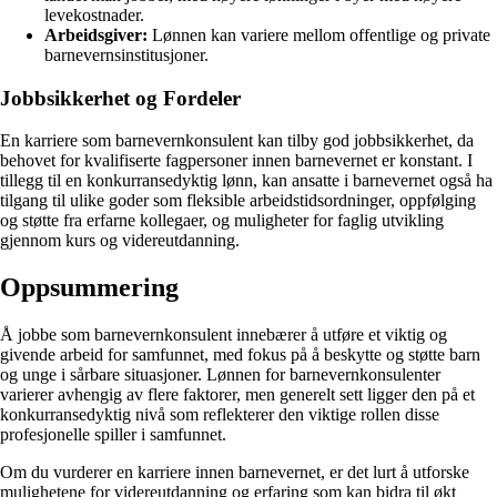
levekostnader.
Arbeidsgiver:
Lønnen kan variere mellom offentlige og private
barnevernsinstitusjoner.
Jobbsikkerhet og Fordeler
En karriere som barnevernkonsulent kan tilby god jobbsikkerhet, da
behovet for kvalifiserte fagpersoner innen barnevernet er konstant. I
tillegg til en konkurransedyktig lønn, kan ansatte i barnevernet også ha
tilgang til ulike goder som fleksible arbeidstidsordninger, oppfølging
og støtte fra erfarne kollegaer, og muligheter for faglig utvikling
gjennom kurs og videreutdanning.
Oppsummering
Å jobbe som barnevernkonsulent innebærer å utføre et viktig og
givende arbeid for samfunnet, med fokus på å beskytte og støtte barn
og unge i sårbare situasjoner. Lønnen for barnevernkonsulenter
varierer avhengig av flere faktorer, men generelt sett ligger den på et
konkurransedyktig nivå som reflekterer den viktige rollen disse
profesjonelle spiller i samfunnet.
Om du vurderer en karriere innen barnevernet, er det lurt å utforske
mulighetene for videreutdanning og erfaring som kan bidra til økt