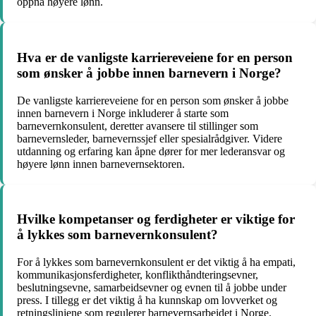
oppnå høyere lønn.
Hva er de vanligste karriereveiene for en person
som ønsker å jobbe innen barnevern i Norge?
De vanligste karriereveiene for en person som ønsker å jobbe
innen barnevern i Norge inkluderer å starte som
barnevernkonsulent, deretter avansere til stillinger som
barnevernsleder, barnevernssjef eller spesialrådgiver. Videre
utdanning og erfaring kan åpne dører for mer lederansvar og
høyere lønn innen barnevernsektoren.
Hvilke kompetanser og ferdigheter er viktige for
å lykkes som barnevernkonsulent?
For å lykkes som barnevernkonsulent er det viktig å ha empati,
kommunikasjonsferdigheter, konflikthåndteringsevner,
beslutningsevne, samarbeidsevner og evnen til å jobbe under
press. I tillegg er det viktig å ha kunnskap om lovverket og
retningslinjene som regulerer barnevernsarbeidet i Norge.