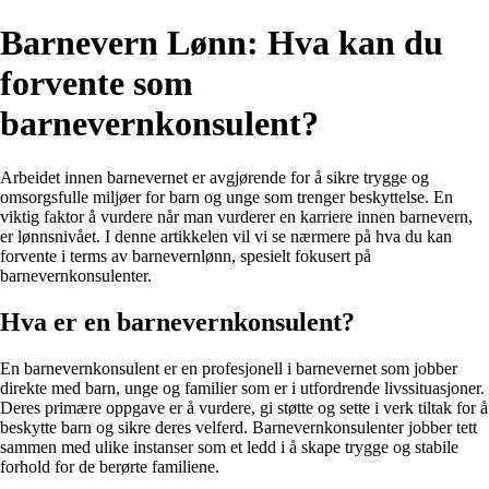
Barnevern Lønn: Hva kan du
forvente som
barnevernkonsulent?
Arbeidet innen barnevernet er avgjørende for å sikre trygge og
omsorgsfulle miljøer for barn og unge som trenger beskyttelse. En
viktig faktor å vurdere når man vurderer en karriere innen barnevern,
er lønnsnivået. I denne artikkelen vil vi se nærmere på hva du kan
forvente i terms av barnevernlønn, spesielt fokusert på
barnevernkonsulenter.
Hva er en barnevernkonsulent?
En barnevernkonsulent er en profesjonell i barnevernet som jobber
direkte med barn, unge og familier som er i utfordrende livssituasjoner.
Deres primære oppgave er å vurdere, gi støtte og sette i verk tiltak for å
beskytte barn og sikre deres velferd. Barnevernkonsulenter jobber tett
sammen med ulike instanser som et ledd i å skape trygge og stabile
forhold for de berørte familiene.