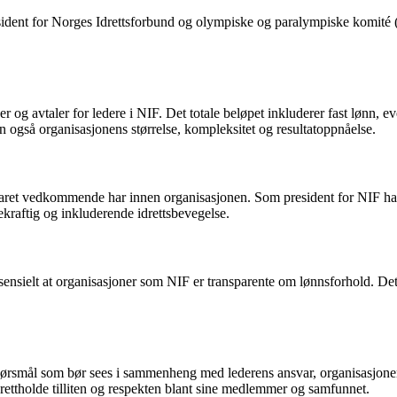
esident for Norges Idrettsforbund og olympiske og paralympiske komité (
njer og avtaler for ledere i NIF. Det totale beløpet inkluderer fast lønn, 
 også organisasjonens størrelse, kompleksitet og resultatoppnåelse.
svaret vedkommende har innen organisasjonen. Som president for NIF har B
rekraftig og inkluderende idrettsbevegelse.
ssensielt at organisasjoner som NIF er transparente om lønnsforhold. Dett
 spørsmål som bør sees i sammenheng med lederens ansvar, organisasjone
rettholde tilliten og respekten blant sine medlemmer og samfunnet.