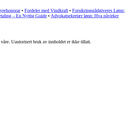
tyrehonorar
•
Fordeler med Vindkraft
•
Forsikringsrådgiveres Lønn:
taling – En Nyttig Guide
•
Advokatsekretær lønn: Hva påvirker
åre. Uautorisert bruk av innholdet er ikke tillatt.