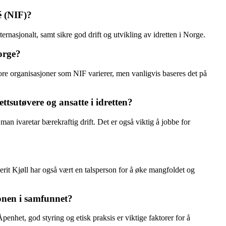
é (NIF)?
rnasjonalt, samt sikre god drift og utvikling av idretten i Norge.
Norge?
store organisasjoner som NIF varierer, men vanligvis baseres det på
ettsutøvere og ansatte i idretten?
an ivaretar bærekraftig drift. Det er også viktig å jobbe for
Berit Kjøll har også vært en talsperson for å øke mangfoldet og
jonen i samfunnet?
nhet, god styring og etisk praksis er viktige faktorer for å