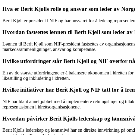
Hva er Berit Kjølls rolle og ansvar som leder av Nor
Berit Kjøll er president i NIF og har ansvaret for å lede og represente
Hvordan fastsettes lønnen til Berit Kjøll som leder av
Lønnen til Berit Kjøll som NIF-president fastsettes av organisasjonens 
markedssammenligninger, ansvar og kompetanse.
Hvilke utfordringer står Berit Kjøll og NIF overfor når
En av de største utfordringene er å balansere økonomien i idretten for
likestilling og inkludering i idretten.
Hvilke initiativer har Berit Kjøll og NIF tatt for å f
NIF har blant annet jobbet med å implementere retningslinjer og tiltak 
representasjonen i idrettsorganisasjonene.
Hvordan påvirker Berit Kjølls lederskap og lønnsnivå
Berit Kjølls lederskap og lønnsnivå har en direkte innvirkning på omd