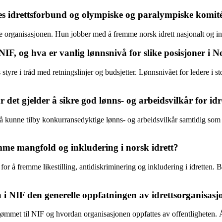
ges idrettsforbund og olympiske og paralympiske komit
re organisasjonen. Hun jobber med å fremme norsk idrett nasjonalt og inte
 NIF, og hva er vanlig lønnsnivå for slike posisjoner i 
styre i tråd med retningslinjer og budsjetter. Lønnsnivået for ledere i 
 det gjelder å sikre god lønns- og arbeidsvilkår for idr
 å kunne tilby konkurransedyktige lønns- og arbeidsvilkår samtidig som m
remme mangfold og inkludering i norsk idrett?
for å fremme likestilling, antidiskriminering og inkludering i idretten. 
 i NIF den generelle oppfatningen av idrettsorganisas
ømmet til NIF og hvordan organisasjonen oppfattes av offentligheten. Åpe