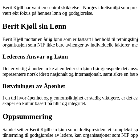
Berit Kjøll har vært en sentral skikkelse i Norges idrettsmiljø som pr
vært økt fokus på hennes lønn og godtgjørelse.
Berit Kjøll sin Lønn
Berit Kjøll mottar en årlig lønn som er fastsatt i henhold til retningsli
organisasjon som NIF ikke bare avhenger av individuelle faktorer, men
Lederens Ansvar og Lønn
Det er viktig å understreke at en leder sin lønn bør gjenspeile det an
representere norsk idrett nasjonalt og internasjonalt, samt sikre en bæ
Betydningen av Åpenhet
I en tid hvor åpenhet og gjennomsiktighet er stadig viktigere, er det e
skaper en kultur basert på tillit og integritet.
Oppsummering
Samlet sett er Berit Kjøll sin lønn som idrettspresident et komplekst
tilnærming til godtgjørelse av ledere, kan organisasjoner som NIF opp