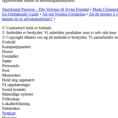
opprettholde tilliten til idrettsorganisasjonen.
Storebrand Pensjon – Din Veiviser til Trygg Fremtid
•
Mads Clemmetse
En Omfattende Guide
•
Alt om Nordea Forsikring
•
Alt du trenger å 
lønnen til en advokatsekretær?
•
© Uautorisert bruk er forbudt.
© Innholdet er beskyttet. Vi anbefaler produkter som vi selv står inne
© Copyright tilhører oss og alt innhold er beskyttet. Vi samarbeider me
Forhold
Kampanjepartner
Donor
Formidler
Støtte
Presseinfo
Post
Mennesker
Hold deg oppdatert
Få oppdateringer
Sosial kontakt
Månedlige nyheter
Fellesskap
Lokalbefolkning
Sidelenker
Nettkart
Historier