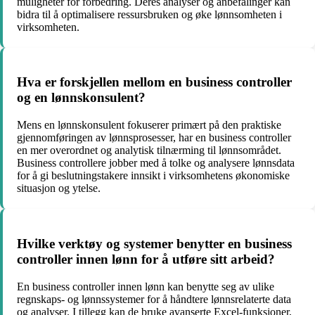
muligheter for forbedring. Deres analyser og anbefalinger kan
bidra til å optimalisere ressursbruken og øke lønnsomheten i
virksomheten.
Hva er forskjellen mellom en business controller
og en lønnskonsulent?
Mens en lønnskonsulent fokuserer primært på den praktiske
gjennomføringen av lønnsprosesser, har en business controller
en mer overordnet og analytisk tilnærming til lønnsområdet.
Business controllere jobber med å tolke og analysere lønnsdata
for å gi beslutningstakere innsikt i virksomhetens økonomiske
situasjon og ytelse.
Hvilke verktøy og systemer benytter en business
controller innen lønn for å utføre sitt arbeid?
En business controller innen lønn kan benytte seg av ulike
regnskaps- og lønnssystemer for å håndtere lønnsrelaterte data
og analyser. I tillegg kan de bruke avanserte Excel-funksjoner,