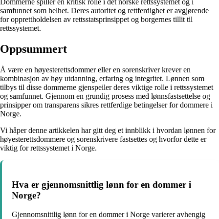
Dommerne spiller en kritisk rolle i det norske rettssystemet og i
samfunnet som helhet. Deres autoritet og rettferdighet er avgjørende
for opprettholdelsen av rettsstatsprinsippet og borgernes tillit til
rettssystemet.
Oppsummert
Å være en høyesterettsdommer eller en sorenskriver krever en
kombinasjon av høy utdanning, erfaring og integritet. Lønnen som
tilbys til disse dommerne gjenspeiler deres viktige rolle i rettssystemet
og samfunnet. Gjennom en grundig prosess med lønnsfastsettelse og
prinsipper om transparens sikres rettferdige betingelser for dommere i
Norge.
Vi håper denne artikkelen har gitt deg et innblikk i hvordan lønnen for
høyesterettsdommere og sorenskrivere fastsettes og hvorfor dette er
viktig for rettssystemet i Norge.
Hva er gjennomsnittlig lønn for en dommer i
Norge?
Gjennomsnittlig lønn for en dommer i Norge varierer avhengig