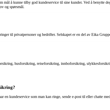
 som mål å kunne tilby god kundeservice til sine kunder. Ved å benytte 
hov og spørsmål.
ikringer til privatpersoner og bedrifter. Selskapet er en del av Eika Gru
forsikring, husforsikring, reiseforsikring, innboforsikring, ulykkesforsik
ikring?
en kundeservice som man kan ringe, sende e-post til eller chatte med på