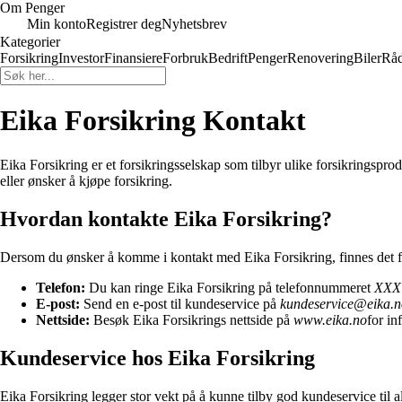
Om Penger
Min konto
Registrer deg
Nyhetsbrev
Kategorier
Forsikring
Investor
Finansiere
Forbruk
Bedrift
Penger
Renovering
Biler
Råd
Eika Forsikring Kontakt
Eika Forsikring er et forsikringsselskap som tilbyr ulike forsikringspro
eller ønsker å kjøpe forsikring.
Hvordan kontakte Eika Forsikring?
Dersom du ønsker å komme i kontakt med Eika Forsikring, finnes det f
Telefon:
Du kan ringe Eika Forsikring på telefonnummeret
XXX
E-post:
Send en e-post til kundeservice på
kundeservice@eika.n
Nettside:
Besøk Eika Forsikrings nettside på
www.eika.no
for in
Kundeservice hos Eika Forsikring
Eika Forsikring legger stor vekt på å kunne tilby god kundeservice til 