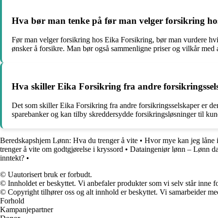
Hva bør man tenke på før man velger forsikring ho
Før man velger forsikring hos Eika Forsikring, bør man vurdere hv
ønsker å forsikre. Man bør også sammenligne priser og vilkår med an
Hva skiller Eika Forsikring fra andre forsikringsse
Det som skiller Eika Forsikring fra andre forsikringsselskaper er de
sparebanker og kan tilby skreddersydde forsikringsløsninger til kun
Beredskapshjem Lønn: Hva du trenger å vite
•
Hvor mye kan jeg låne i 
trenger å vite om godtgjørelse i kryssord
•
Dataingeniør lønn – Lønn da
inntekt?
•
© Uautorisert bruk er forbudt.
© Innholdet er beskyttet. Vi anbefaler produkter som vi selv står inne 
© Copyright tilhører oss og alt innhold er beskyttet. Vi samarbeider med
Forhold
Kampanjepartner