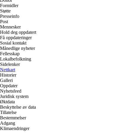
Donor
Formidler
Støtte
Presseinfo
Post
Mennesker
Hold deg oppdatert
Få oppdateringer
Sosial kontakt
Månedlige nyheter
Fellesskap
Lokalbefolkning
Sidelenker
Nettkart
Historier
Galleri
Oppdater
Nyhetsfeed
Juridisk system
Øktdata
Beskyttelse av data
Tillatelse
Bestemmelser
Adgang
Klimaendringer