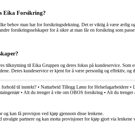
s Eika Forsikring?
ilke behov man har for forsikringsdekning. Det er viktig å være ærlig 
dre forsikringsselskaper for å sikre at man får en forsikring som passe
lskaper?
res tilknytning til Eika Gruppen og deres fokus på kundeservice. Som en 
dene. Deres kundeservice er kjent for å være personlig og effektiv, og d
forhold til inntekt?
•
Nattarbeid Tillegg Lønn for Helsefagarbeidere
•
L
taingeniør
•
Alt du trenger å vite om OBOS forsikring
•
Alt du trenger 
for og kan få provisjon ved kjøp gjennom disse lenkene.
 utvalgte partnere og kan motta provisjoner for kjøp gjort via lenkene vå