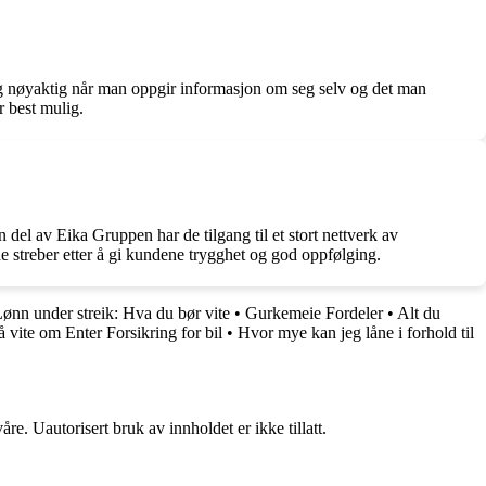
og nøyaktig når man oppgir informasjon om seg selv og det man
r best mulig.
del av Eika Gruppen har de tilgang til et stort nettverk av
e streber etter å gi kundene trygghet og god oppfølging.
ønn under streik: Hva du bør vite
•
Gurkemeie Fordeler
•
Alt du
å vite om Enter Forsikring for bil
•
Hvor mye kan jeg låne i forhold til
re. Uautorisert bruk av innholdet er ikke tillatt.