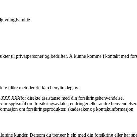
givning
Familie
dukter til privatpersoner og bedrifter. Å kunne komme i kontakt med fors
lere ulike metoder du kan benytte deg av:
 XXX XXX
for direkte assistanse med din forsikringshenvendelse.
o
for spørsmål om forsikringsavtaler, endringer eller andre henvendelser
formasjon om forsikringsprodukter, skadesaker og kontaktinformasjon.
alle sine kunder. Dersom du trenger hjelp med din forsikring eller har 