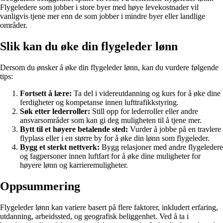
Flygeledere som jobber i store byer med høye levekostnader vil
vanligvis tjene mer enn de som jobber i mindre byer eller landlige
områder.
Slik kan du øke din flygeleder lønn
Dersom du ønsker å øke din flygeleder lønn, kan du vurdere følgende
tips:
Fortsett å lære:
Ta del i videreutdanning og kurs for å øke dine
ferdigheter og kompetanse innen lufttrafikkstyring.
Søk etter lederroller:
Still opp for lederroller eller andre
ansvarsområder som kan gi deg muligheten til å tjene mer.
Bytt til et høyere betalende sted:
Vurder å jobbe på en travlere
flyplass eller i en større by for å øke din lønn som flygeleder.
Bygg et sterkt nettverk:
Bygg relasjoner med andre flygeledere
og fagpersoner innen luftfart for å øke dine muligheter for
høyere lønn og karrieremuligheter.
Oppsummering
Flygeleder lønn kan variere basert på flere faktorer, inkludert erfaring,
utdanning, arbeidssted, og geografisk beliggenhet. Ved å ta i