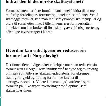
bidrar den til det norske skattesystemet?
Formueskatten har flere formål, blant annet å bidra til en mer
rettferdig fordeling av formuer og inntekter i samfunnet. Ved å
skattlegge formuer, kan man redusere økonomiske forskjeller og
bidra til sosial utjevning. I tillegg genererer formueskatten
inntekter som kan brukes til finansiering av velferdstjenester og
offentlige investeringer i Norge.
Hvordan kan enkeltpersoner redusere sin
formueskatt i Norge lovlig?
Det finnes flere lovlige måter enkeltpersoner kan redusere sin
formueskatt i Norge. Dette inkluderer å benytte seg av fradrag
og fritak som tilbys av skattemyndighetene, for eksempel
fradrag for gjeld og fradrag for formue knyttet til
næringsvirksomhet. Videre kan man også vurdere å spre
formuen på ulike typer investeringer for å optimalisere
skattesituasjonen.