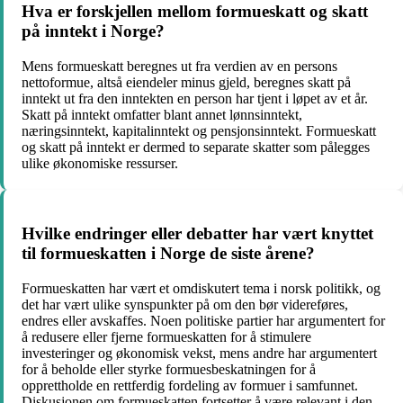
Hva er forskjellen mellom formueskatt og skatt
på inntekt i Norge?
Mens formueskatt beregnes ut fra verdien av en persons
nettoformue, altså eiendeler minus gjeld, beregnes skatt på
inntekt ut fra den inntekten en person har tjent i løpet av et år.
Skatt på inntekt omfatter blant annet lønnsinntekt,
næringsinntekt, kapitalinntekt og pensjonsinntekt. Formueskatt
og skatt på inntekt er dermed to separate skatter som pålegges
ulike økonomiske ressurser.
Hvilke endringer eller debatter har vært knyttet
til formueskatten i Norge de siste årene?
Formueskatten har vært et omdiskutert tema i norsk politikk, og
det har vært ulike synspunkter på om den bør videreføres,
endres eller avskaffes. Noen politiske partier har argumentert for
å redusere eller fjerne formueskatten for å stimulere
investeringer og økonomisk vekst, mens andre har argumentert
for å beholde eller styrke formuesbeskatningen for å
opprettholde en rettferdig fordeling av formuer i samfunnet.
Diskusjonen om formueskatten fortsetter å være relevant i den