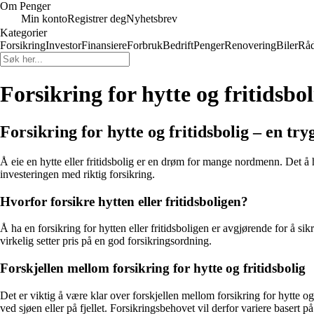
Om Penger
Min konto
Registrer deg
Nyhetsbrev
Kategorier
Forsikring
Investor
Finansiere
Forbruk
Bedrift
Penger
Renovering
Biler
Råd
Forsikring for hytte og fritidsbol
Forsikring for hytte og fritidsbolig – en try
Å eie en hytte eller fritidsbolig er en drøm for mange nordmenn. Det å ha
investeringen med riktig forsikring.
Hvorfor forsikre hytten eller fritidsboligen?
Å ha en forsikring for hytten eller fritidsboligen er avgjørende for å s
virkelig setter pris på en god forsikringsordning.
Forskjellen mellom forsikring for hytte og fritidsbolig
Det er viktig å være klar over forskjellen mellom forsikring for hytte og 
ved sjøen eller på fjellet. Forsikringsbehovet vil derfor variere basert 