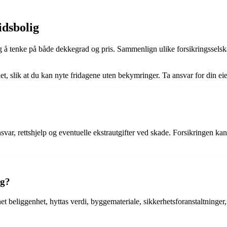
tidsbolig
iktig å tenke på både dekkegrad og pris. Sammenlign ulike forsikringssels
rhet, slik at du kan nyte fridagene uten bekymringer. Ta ansvar for din ei
nsvar, rettshjelp og eventuelle ekstrautgifter ved skade. Forsikringen k
ng?
net beliggenhet, hyttas verdi, byggemateriale, sikkerhetsforanstaltninger,