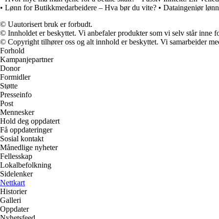
•
Lønn for Butikkmedarbeidere – Hva bør du vite?
•
Dataingeniør lønn
© Uautorisert bruk er forbudt.
© Innholdet er beskyttet. Vi anbefaler produkter som vi selv står inne 
© Copyright tilhører oss og alt innhold er beskyttet. Vi samarbeider med
Forhold
Kampanjepartner
Donor
Formidler
Støtte
Presseinfo
Post
Mennesker
Hold deg oppdatert
Få oppdateringer
Sosial kontakt
Månedlige nyheter
Fellesskap
Lokalbefolkning
Sidelenker
Nettkart
Historier
Galleri
Oppdater
Nyhetsfeed