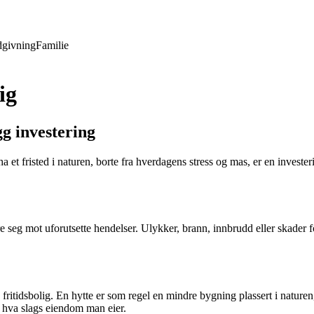
givning
Familie
ig
gg investering
 et fristed i naturen, borte fra hverdagens stress og mas, er en investeri
ikre seg mot uforutsette hendelser. Ulykker, brann, innbrudd eller skader
fritidsbolig. En hytte er som regel en mindre bygning plassert i naturen, 
på hva slags eiendom man eier.