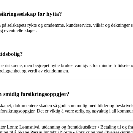
kringsselskap for hytta?
på selskapets rykte og omdømme, kundeservice, vilkår og dekninger som
g eventuelle klager.
tidsbolig?
e risikoene, men begrepet hytte brukes vanligvis for mindre fritidseiendo
e, beliggenhet og verdi av eiendommen.
n smidig forsikringsoppgjør?
lskapet, dokumentere skaden så godt som mulig med bilder og beskrivel
g forsikringsoppgjør. Det er viktig å være ærlig og nøyaktig i all kommu
ør Lønn: Lønnsnivå, utdanning og fremtidsutsikter
•
Betaling til og f
ning til å Skape Passiv Inntekt i Norge
•
Forsikring ved Øvelseskjøring