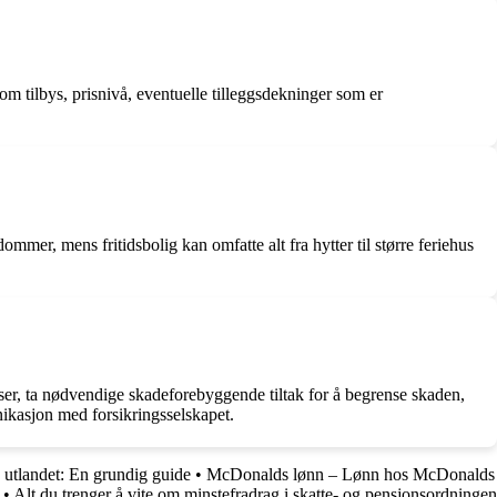
 tilbys, prisnivå, eventuelle tilleggsdekninger som er
mmer, mens fritidsbolig kan omfatte alt fra hytter til større feriehus
ser, ta nødvendige skadeforebyggende tiltak for å begrense skaden,
nikasjon med forsikringsselskapet.
ra utlandet: En grundig guide
•
McDonalds lønn – Lønn hos McDonalds
•
Alt du trenger å vite om minstefradrag i skatte- og pensjonsordningen