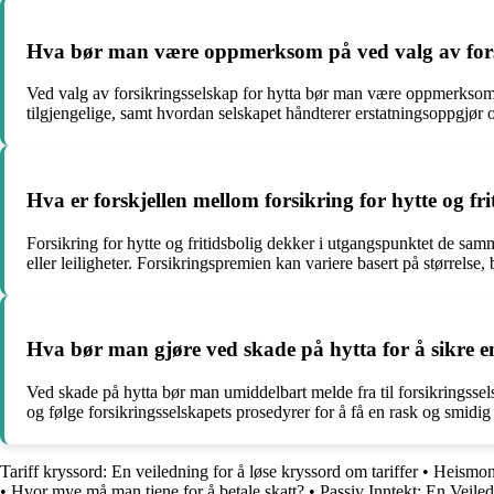
Hva bør man være oppmerksom på ved valg av forsi
Ved valg av forsikringsselskap for hytta bør man være oppmerksom 
tilgjengelige, samt hvordan selskapet håndterer erstatningsoppgjør o
Hva er forskjellen mellom forsikring for hytte og fri
Forsikring for hytte og fritidsbolig dekker i utgangspunktet de samm
eller leiligheter. Forsikringspremien kan variere basert på størrels
Hva bør man gjøre ved skade på hytta for å sikre e
Ved skade på hytta bør man umiddelbart melde fra til forsikringsse
og følge forsikringsselskapets prosedyrer for å få en rask og smidi
Tariff kryssord: En veiledning for å løse kryssord om tariffer
•
Heismont
•
Hvor mye må man tjene for å betale skatt?
•
Passiv Inntekt: En Veiled