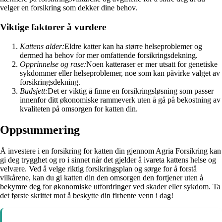
velger en forsikring som dekker dine behov.
Viktige faktorer å vurdere
Kattens alder:
Eldre katter kan ha større helseproblemer og
dermed ha behov for mer omfattende forsikringsdekning.
Opprinnelse og rase:
Noen katteraser er mer utsatt for genetiske
sykdommer eller helseproblemer, noe som kan påvirke valget av
forsikringsdekning.
Budsjett:
Det er viktig å finne en forsikringsløsning som passer
innenfor ditt økonomiske rammeverk uten å gå på bekostning av
kvaliteten på omsorgen for katten din.
Oppsummering
Å investere i en forsikring for katten din gjennom Agria Forsikring kan
gi deg trygghet og ro i sinnet når det gjelder å ivareta kattens helse og
velvære. Ved å velge riktig forsikringsplan og sørge for å forstå
vilkårene, kan du gi katten din den omsorgen den fortjener uten å
bekymre deg for økonomiske utfordringer ved skader eller sykdom. Ta
det første skrittet mot å beskytte din firbente venn i dag!