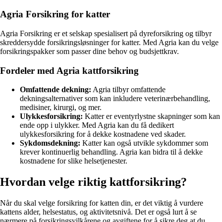
Agria Forsikring for katter
Agria Forsikring er et selskap spesialisert på dyreforsikring og tilbyr
skreddersydde forsikringsløsninger for katter. Med Agria kan du velge
forsikringspakker som passer dine behov og budsjettkrav.
Fordeler med Agria kattforsikring
Omfattende dekning:
Agria tilbyr omfattende
dekningsalternativer som kan inkludere veterinærbehandling,
medisiner, kirurgi, og mer.
Ulykkesforsikring:
Katter er eventyrlystne skapninger som kan
ende opp i ulykker. Med Agria kan du få dedikert
ulykkesforsikring for å dekke kostnadene ved skader.
Sykdomsdekning:
Katter kan også utvikle sykdommer som
krever kontinuerlig behandling. Agria kan bidra til å dekke
kostnadene for slike helsetjenester.
Hvordan velge riktig kattforsikring?
Når du skal velge forsikring for katten din, er det viktig å vurdere
kattens alder, helsestatus, og aktivitetsnivå. Det er også lurt å se
nærmere på forsikringsvilkårene og avgiftene for å sikre deg at du