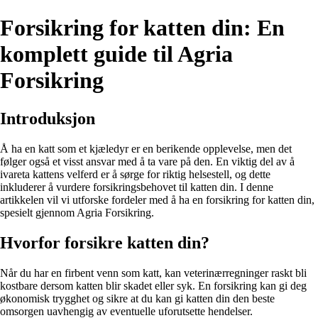
Forsikring for katten din: En
komplett guide til Agria
Forsikring
Introduksjon
Å ha en katt som et kjæledyr er en berikende opplevelse, men det
følger også et visst ansvar med å ta vare på den. En viktig del av å
ivareta kattens velferd er å sørge for riktig helsestell, og dette
inkluderer å vurdere forsikringsbehovet til katten din. I denne
artikkelen vil vi utforske fordeler med å ha en forsikring for katten din,
spesielt gjennom Agria Forsikring.
Hvorfor forsikre katten din?
Når du har en firbent venn som katt, kan veterinærregninger raskt bli
kostbare dersom katten blir skadet eller syk. En forsikring kan gi deg
økonomisk trygghet og sikre at du kan gi katten din den beste
omsorgen uavhengig av eventuelle uforutsette hendelser.