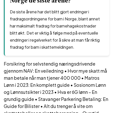
Norge de siste årene?
De siste årene har det blitt gjort endringer i
fradragsordningene for barn i Norge, blant annet
har maksimalt fradrag for barnehagekostnader
blitt økt. Det er viktig å følge med på eventuelle
endringer i regelverket for å sikre at man får riktig
fradrag for barn i skattemeldingen.
Forsikring for selvstendig næringsdrivende
gjennom NAV: En veiledning
•
Hvor mye skatt må
man betale når man tjener 400 000
•
Matros
Lønn i 2023: En komplett guide
•
Sosionom Lønn
og Lønnsutsikter i 2023
•
Hva er 6G lønn – En
grundig guide
•
Stavanger Parkering Betaling: En
Guide for Bilister
•
Alt du trenger å vite om