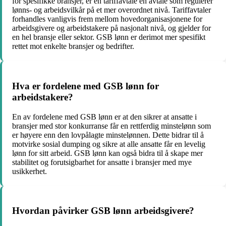
for spesifikke bransjer, er en tariffavtale en avtale som regulerer
lønns- og arbeidsvilkår på et mer overordnet nivå. Tariffavtaler
forhandles vanligvis frem mellom hovedorganisasjonene for
arbeidsgivere og arbeidstakere på nasjonalt nivå, og gjelder for
en hel bransje eller sektor. GSB lønn er derimot mer spesifikt
rettet mot enkelte bransjer og bedrifter.
Hva er fordelene med GSB lønn for
arbeidstakere?
En av fordelene med GSB lønn er at den sikrer at ansatte i
bransjer med stor konkurranse får en rettferdig minstelønn som
er høyere enn den lovpålagte minstelønnen. Dette bidrar til å
motvirke sosial dumping og sikre at alle ansatte får en levelig
lønn for sitt arbeid. GSB lønn kan også bidra til å skape mer
stabilitet og forutsigbarhet for ansatte i bransjer med mye
usikkerhet.
Hvordan påvirker GSB lønn arbeidsgivere?