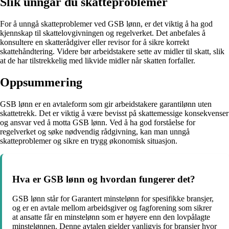
Slik unngår du skatteproblemer
For å unngå skatteproblemer ved GSB lønn, er det viktig å ha god
kjennskap til skattelovgivningen og regelverket. Det anbefales å
konsultere en skatterådgiver eller revisor for å sikre korrekt
skattehåndtering. Videre bør arbeidstakere sette av midler til skatt, slik
at de har tilstrekkelig med likvide midler når skatten forfaller.
Oppsummering
GSB lønn er en avtaleform som gir arbeidstakere garantilønn uten
skattetrekk. Det er viktig å være bevisst på skattemessige konsekvenser
og ansvar ved å motta GSB lønn. Ved å ha god forståelse for
regelverket og søke nødvendig rådgivning, kan man unngå
skatteproblemer og sikre en trygg økonomisk situasjon.
Hva er GSB lønn og hvordan fungerer det?
GSB lønn står for Garantert minstelønn for spesifikke bransjer,
og er en avtale mellom arbeidsgiver og fagforening som sikrer
at ansatte får en minstelønn som er høyere enn den lovpålagte
minstelønnen. Denne avtalen gjelder vanligvis for bransjer hvor