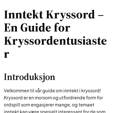
Inntekt Kryssord –
En Guide for
Kryssordentusiaste
r
Introduksjon
Velkommen til vår guide om inntekt i kryssord!
Kryssord er en morsom og utfordrende form for
ordspill som engasjerer mange, og temaet
inntekt kan være spesielt interessant for de som