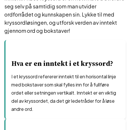
seg selv på samtidig som man utvider
ordforrådet og kunnskapen sin. Lykke til med
kryssordløsingen, og utforsk verden av inntekt
gjennom ord og bokstaver!
Hva er en inntekt i et kryssord?
I et kryssord refererer inntekt til en horisontal linje
med bokstaver som skal fylles inn for å fullføre
ordet eller setningen vertikalt. Inntekt er en viktig
del av kryssordet, da det gir ledetråder for å løse
andre ord.