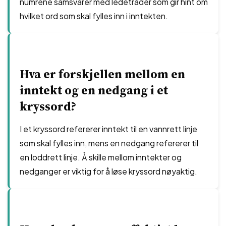
numrene samsvarer med ledetråder som gir hint om
hvilket ord som skal fylles inn i inntekten.
Hva er forskjellen mellom en
inntekt og en nedgang i et
kryssord?
I et kryssord refererer inntekt til en vannrett linje
som skal fylles inn, mens en nedgang refererer til
en loddrett linje. Å skille mellom inntekter og
nedganger er viktig for å løse kryssord nøyaktig.