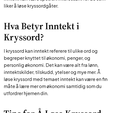
liker å løse kryssordgåter.
Hva Betyr Inntekt i
Kryssord?
I kryssord kan inntekt referere til ulike ord og
begreper knyttet til økonomi, penger, og
personlig økonomi. Det kan være alt fra lønn,
inntektskilder, tilskudd, ytelser og mye mer. Å
løse kryssord med temaet inntekt kan være en fin
måte å lære mer om økonomi samtidig som du
utfordrer hjernen din.