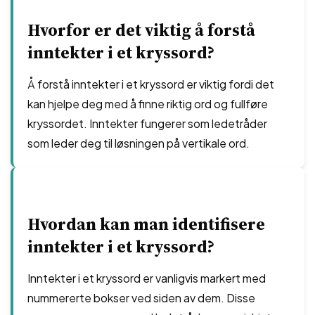
Hvorfor er det viktig å forstå
inntekter i et kryssord?
Å forstå inntekter i et kryssord er viktig fordi det
kan hjelpe deg med å finne riktig ord og fullføre
kryssordet. Inntekter fungerer som ledetråder
som leder deg til løsningen på vertikale ord.
Hvordan kan man identifisere
inntekter i et kryssord?
Inntekter i et kryssord er vanligvis markert med
nummererte bokser ved siden av dem. Disse