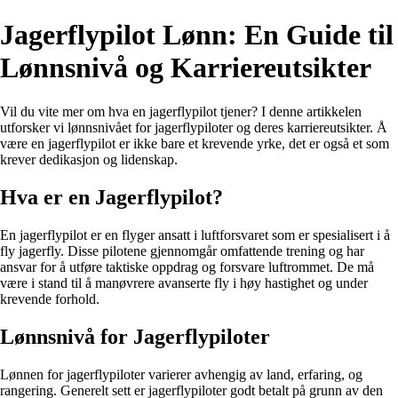
Jagerflypilot Lønn: En Guide til
Lønnsnivå og Karriereutsikter
Vil du vite mer om hva en jagerflypilot tjener? I denne artikkelen
utforsker vi lønnsnivået for jagerflypiloter og deres karriereutsikter. Å
være en jagerflypilot er ikke bare et krevende yrke, det er også et som
krever dedikasjon og lidenskap.
Hva er en Jagerflypilot?
En jagerflypilot er en flyger ansatt i luftforsvaret som er spesialisert i å
fly jagerfly. Disse pilotene gjennomgår omfattende trening og har
ansvar for å utføre taktiske oppdrag og forsvare luftrommet. De må
være i stand til å manøvrere avanserte fly i høy hastighet og under
krevende forhold.
Lønnsnivå for Jagerflypiloter
Lønnen for jagerflypiloter varierer avhengig av land, erfaring, og
rangering. Generelt sett er jagerflypiloter godt betalt på grunn av den