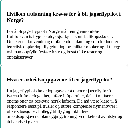
Hvilken utdanning kreves for å bli jagerflypilot i
Norge?
For å bli jagerflypilot i Norge må man gjennomføre
Luftforsvarets flygerskole, også kjent som Luftkrigsskolen.
Dette er en krevende og omfattende utdanning som inkluderer
teoretisk opplæring, flygetrening og militær opplæring. I tillegg
må man oppfylle fysiske krav og bestå ulike tester og
opptaksprøver.
Hva er arbeidsoppgavene til en jagerflypilot?
En jagerflypilots hovedoppgave er å operere jagerfly for å
ivareta luftoverlegenhet, utføre luftpatruljer, delta i militære
operasjoner og beskytte norsk luftrom. De må være klare til å
respondere raskt på trusler og utføre komplekse flymanøvrer i
ulike situasjoner. I tillegg til flyging inkluderer
arbeidsoppgavene planlegging, trening, vedlikehold av utstyr og
deltakelse i øvelser.