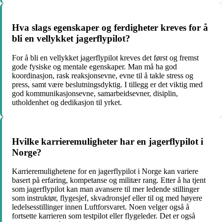
Hva slags egenskaper og ferdigheter kreves for å
bli en vellykket jagerflypilot?
For å bli en vellykket jagerflypilot kreves det først og fremst
gode fysiske og mentale egenskaper. Man må ha god
koordinasjon, rask reaksjonsevne, evne til å takle stress og
press, samt være beslutningsdyktig. I tillegg er det viktig med
god kommunikasjonsevne, samarbeidsevner, disiplin,
utholdenhet og dedikasjon til yrket.
Hvilke karrieremuligheter har en jagerflypilot i
Norge?
Karrieremulighetene for en jagerflypilot i Norge kan variere
basert på erfaring, kompetanse og militær rang. Etter å ha tjent
som jagerflypilot kan man avansere til mer ledende stillinger
som instruktør, flygesjef, skvadronsjef eller til og med høyere
ledelsesstillinger innen Luftforsvaret. Noen velger også å
fortsette karrieren som testpilot eller flygeleder. Det er også