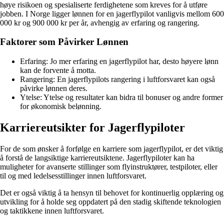
høye risikoen og spesialiserte ferdighetene som kreves for å utføre
jobben. I Norge ligger lønnen for en jagerflypilot vanligvis mellom 600
000 kr og 900 000 kr per år, avhengig av erfaring og rangering.
Faktorer som Påvirker Lønnen
Erfaring: Jo mer erfaring en jagerflypilot har, desto høyere lønn
kan de forvente å motta.
Rangering: En jagerflypilots rangering i luftforsvaret kan også
påvirke lønnen deres.
Ytelse: Ytelse og resultater kan bidra til bonuser og andre former
for økonomisk belønning.
Karriereutsikter for Jagerflypiloter
For de som ønsker å forfølge en karriere som jagerflypilot, er det viktig
å forstå de langsiktige karriereutsiktene. Jagerflypiloter kan ha
muligheter for avanserte stillinger som flyinstruktører, testpiloter, eller
til og med ledelsesstillinger innen luftforsvaret.
Det er også viktig å ta hensyn til behovet for kontinuerlig opplæring og
utvikling for å holde seg oppdatert på den stadig skiftende teknologien
og taktikkene innen luftforsvaret.