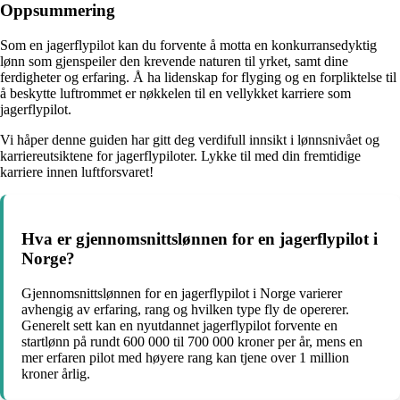
Oppsummering
Som en jagerflypilot kan du forvente å motta en konkurransedyktig
lønn som gjenspeiler den krevende naturen til yrket, samt dine
ferdigheter og erfaring. Å ha lidenskap for flyging og en forpliktelse til
å beskytte luftrommet er nøkkelen til en vellykket karriere som
jagerflypilot.
Vi håper denne guiden har gitt deg verdifull innsikt i lønnsnivået og
karriereutsiktene for jagerflypiloter. Lykke til med din fremtidige
karriere innen luftforsvaret!
Hva er gjennomsnittslønnen for en jagerflypilot i
Norge?
Gjennomsnittslønnen for en jagerflypilot i Norge varierer
avhengig av erfaring, rang og hvilken type fly de opererer.
Generelt sett kan en nyutdannet jagerflypilot forvente en
startlønn på rundt 600 000 til 700 000 kroner per år, mens en
mer erfaren pilot med høyere rang kan tjene over 1 million
kroner årlig.