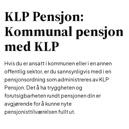
KLP Pensjon:
Kommunal pensjon
med KLP
Hvis du er ansatt i kommunen eller i en annen
offentlig sektor, er du sannsynligvis med i en
pensjonsordning som administreres av KLP
Pensjon. Det å ha tryggheten og
forutsigbarheten rundt pensjonen din er
avgjørende for å kunne nyte
pensjonisttilværelsen fullt ut.