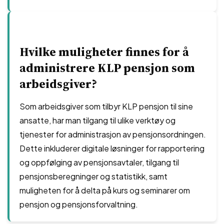
Hvilke muligheter finnes for å
administrere KLP pensjon som
arbeidsgiver?
Som arbeidsgiver som tilbyr KLP pensjon til sine
ansatte, har man tilgang til ulike verktøy og
tjenester for administrasjon av pensjonsordningen.
Dette inkluderer digitale løsninger for rapportering
og oppfølging av pensjonsavtaler, tilgang til
pensjonsberegninger og statistikk, samt
muligheten for å delta på kurs og seminarer om
pensjon og pensjonsforvaltning.