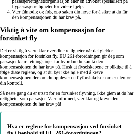
passasjerrettighetsorganisasjon eller en advokat spesialisert på
flypassasjerrettigheter for videre hjelp.
Vær tålmodig og følg opp saken din nøye for å sikre at du får
den kompensasjonen du har krav på.
Viktig å vite om kompensasjon for
forsinket fly
Det er viktig å være klar over dine rettigheter når det gjelder
kompensasjon for forsinket fly. EU 261-forordningen gir deg som
passasjer klare retningslinjer for hvordan du kan få den
kompensasjonen du har krav på. Husk at flyselskapene er pliktige til å
følge disse reglene, og at du bør ikke nøle med å kreve
kompensasjonen dersom du opplever en flyforsinkelse som er utenfor
din kontroll.
Så neste gang du er utsatt for en forsinket flyvning, ikke glem at du har
rettigheter som passasjer. Vær informert, vær klar og kreve den
kompensasjonen du har krav på!
Hva er reglene for kompensasjon ved forsinket
fly i henhold til EU 261-forordningen?