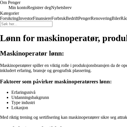
Om Penger
Min konto
Registrer deg
Nyhetsbrev
Kategorier
Forsikring
Investor
Finansiere
Forbruk
Bedrift
Penger
Renovering
Biler
Råd
Lønn for maskinoperatør, produ
Maskinoperatør lønn:
Maskinoperatører spiller en viktig rolle i produksjonsbransjen da de op
inkludert erfaring, bransje og geografisk plassering.
Faktorer som påvirker maskinoperatørers lønn:
Erfaringsnivå
Utdanningsbakgrunn
Type industri
Lokasjon
Med riktig trening og sertifisering kan maskinoperatører sikre seg attra