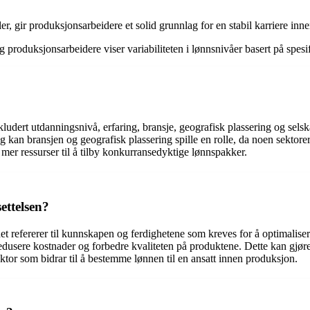
oller, gir produksjonsarbeidere et solid grunnlag for en stabil karriere in
roduksjonsarbeidere viser variabiliteten i lønnsnivåer basert på spesi
kludert utdanningsnivå, erfaring, bransje, geografisk plassering og sels
g kan bransjen og geografisk plassering spille en rolle, da noen sektor
 mer ressurser til å tilby konkurransedyktige lønnspakker.
ettelsen?
di det refererer til kunnskapen og ferdighetene som kreves for å optima
 redusere kostnader og forbedre kvaliteten på produktene. Dette kan gjør
tor som bidrar til å bestemme lønnen til en ansatt innen produksjon.