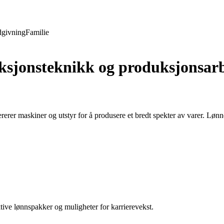
givning
Familie
ksjonsteknikk og produksjonsar
ererer maskiner og utstyr for å produsere et bredt spekter av varer. Løn
ktive lønnspakker og muligheter for karrierevekst.