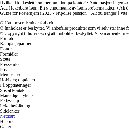
Hvilket klokkeslett kommer lønn inn på konto?
•
Automasjonsingeniør 
Ada Hegerberg lønn: En gjennomgang av lønnsproblematikken
•
Alt d
Guide for Fosterhjem i 2023
•
Fripolise pensjon – Alt du trenger å vite
© Uautorisert bruk er forbudt.
© Innholdet er beskyttet. Vi anbefaler produkter som vi selv står inne 
© Copyright tilhører oss og alt innhold er beskyttet. Vi samarbeider med
Forhold
Kampanjepartner
Donor
Formidler
Støtte
Presseinfo
Post
Mennesker
Hold deg oppdatert
Få oppdateringer
Sosial kontakt
Månedlige nyheter
Fellesskap
Lokalbefolkning
Sidelenker
Nettkart
Historier
Galleri