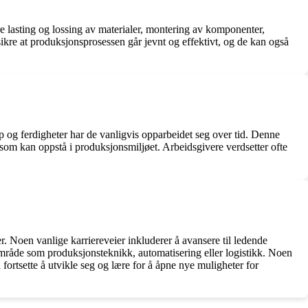
 lasting og lossing av materialer, montering av komponenter,
sikre at produksjonsprosessen går jevnt og effektivt, og de kan også
ap og ferdigheter har de vanligvis opparbeidet seg over tid. Denne
 som kan oppstå i produksjonsmiljøet. Arbeidsgivere verdsetter ofte
r. Noen vanlige karriereveier inkluderer å avansere til ledende
 område som produksjonsteknikk, automatisering eller logistikk. Noen
å fortsette å utvikle seg og lære for å åpne nye muligheter for