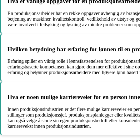
Hva er vanlige oppgaver for en produksjonsarbeid
En produksjonsarbeider har en rekke oppgaver avhengig av bransje 
betjening av maskiner, kvalitetskontroll, vedlikehold av utstyr og g
være involvert i feilsøking og løsning av mindre problemer som op
Hvilken betydning har erfaring for lønnen til en p
Erfaring spiller en viktig rolle i lønnsfastsettelsen for produksjon
erfaringsbaserte kompetansen kan gjøre dem mer effektive i sine opp
erfaring og belønner produksjonsarbeidere med høyere lønn basert p
Hva er noen mulige karriereveier for en person inn
Innen produksjonsindustrien er det flere mulige karriereveier en per
stillinger som produksjonssjef, produksjonsplanlegger eller kvalite
kan også velge å starte sin egen produksjonsbedrift eller konsulentsel
karrierevekst innen produksjonsindustrien.