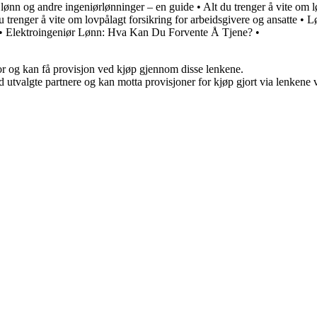
lønn og andre ingeniørlønninger – en guide
•
Alt du trenger å vite om 
u trenger å vite om lovpålagt forsikring for arbeidsgivere og ansatte
•
Lø
•
Elektroingeniør Lønn: Hva Kan Du Forvente Å Tjene?
•
for og kan få provisjon ved kjøp gjennom disse lenkene.
 utvalgte partnere og kan motta provisjoner for kjøp gjort via lenkene vå