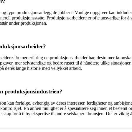
er?
og type produksjonsanlegg de jobber i. Vanlige oppgaver kan inkludere
enerell produksjonsstøtte. Produksjonsarbeidere er ofte ansvarlige for å 
pstår under produksjonen.
roduksjonsarbeider?
sarbeidere. Jo mer erfaring en produksjonsarbeider har, desto mer kunnsk
gaver, mer selvstendige og bedre rustet til å håndtere ulike situasjoner
å deres lange historie med vellykket arbeid.
en produksjonsindustrien?
son kan forfølge, avhengig av deres interesser, ferdigheter og ambisjone
tskontrollsjef. En annen mulighet er å spesialisere seg innen et bestemt
skap for å tilby ekspertise til andre selskaper i bransjen. Det er viktig 