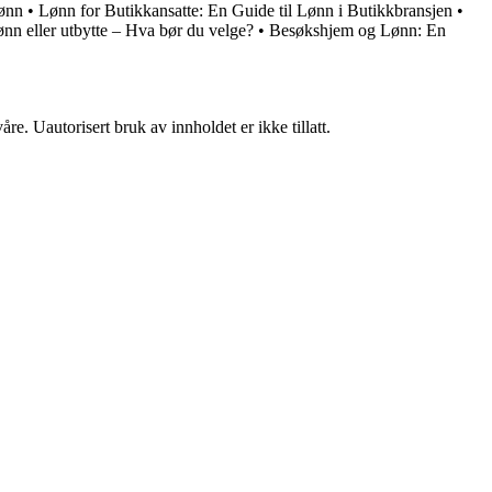
lønn
•
Lønn for Butikkansatte: En Guide til Lønn i Butikkbransjen
•
nn eller utbytte – Hva bør du velge?
•
Besøkshjem og Lønn: En
re. Uautorisert bruk av innholdet er ikke tillatt.