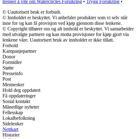
trenger å vite om Watercircles Forsikring
•
Trygg Forsikring
•
© Uautorisert bruk er forbudt.
© Innholdet er beskyttet. Vi anbefaler produkter som vi selv står
inne for og kan få provisjon ved kjøp gjennom disse lenkene.
© Copyright tilhører oss og alt innhold er beskyttet. Vi samarbeider
med utvalgte partnere og kan motta provisjoner for kjøp gjort via
lenkene våre. Uautorisert bruk av innholdet er ikke tillatt.
Forhold
Kampanjepartner
Donor
Formidler
Støtte
Presseinfo
Post
Mennesker
Hold deg oppdatert
Få oppdateringer
Sosial kontakt
Månedlige nyheter
Fellesskap
Lokalbefolkning
Sidelenker
Nettkart
Historier