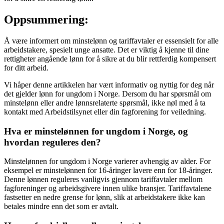
Oppsummering:
Å være informert om minstelønn og tariffavtaler er essensielt for alle
arbeidstakere, spesielt unge ansatte. Det er viktig å kjenne til dine
rettigheter angående lønn for å sikre at du blir rettferdig kompensert
for ditt arbeid.
Vi håper denne artikkelen har vært informativ og nyttig for deg når
det gjelder lønn for ungdom i Norge. Dersom du har spørsmål om
minstelønn eller andre lønnsrelaterte spørsmål, ikke nøl med å ta
kontakt med Arbeidstilsynet eller din fagforening for veiledning.
Hva er minstelønnen for ungdom i Norge, og
hvordan reguleres den?
Minstelønnen for ungdom i Norge varierer avhengig av alder. For
eksempel er minstelønnen for 16-åringer lavere enn for 18-åringer.
Denne lønnen reguleres vanligvis gjennom tariffavtaler mellom
fagforeninger og arbeidsgivere innen ulike bransjer. Tariffavtalene
fastsetter en nedre grense for lønn, slik at arbeidstakere ikke kan
betales mindre enn det som er avtalt.