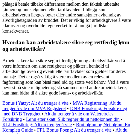
pålagt å betale tilbake differansen mellom den faktisk utbetalte
lønnen og minstelønnen eller tariffavtalen. I tillegg kan
arbeidsgiveren ilegges bøter eller andre sanksjoner avhengig av
alvorlighetsgraden av bruddet. Det er viktig for arbeidsgivere å være
klar over og overholde regelverket for å unngå juridiske
konsekvenser.
Hvordan kan arbeidstakere sikre seg rettferdig lønn
og arbeidsvilkår?
Arbeidstakere kan sikre seg rettferdig lønn og arbeidsvilkår ved å
være informert om sine rettigheter og plikter i henhold til
arbeidsmiljøloven og eventuelle tariffavtaler som gjelder for deres
bransje. Det er også viktig å være medlem av en relevant
fagforening som kan bistå med råd og støtte ved behov. Ved å være
bevisst på sine rettigheter og stå sammen med andre arbeidstakere,
kan man bidra til å sikre gode lønns- og arbeidsvilkår.
Bonus i Yatzy: Alt du trenger å vite
•
MVA Registrering: Alt du
trenger å vite om MVA Registeret
•
DNB Forsikring: Forsikre deg
med DNB Trygghet
•
Alt du trenger å vite om Watercircles
Forsikring
•
Lønn etter skatt: Slik regner du ut nettolønnen din
•
KLP Forsikring: Alt du trenger å vite
•
Bruttolønn og Nettolønn: En
Komplett Guide
•
FPL Bonus Poeng: Alt du trenger å vite
•
Alt du