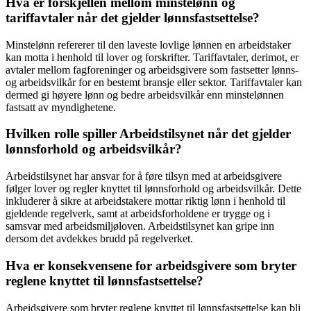
Hva er forskjellen mellom minstelønn og
tariffavtaler når det gjelder lønnsfastsettelse?
Minstelønn refererer til den laveste lovlige lønnen en arbeidstaker
kan motta i henhold til lover og forskrifter. Tariffavtaler, derimot, er
avtaler mellom fagforeninger og arbeidsgivere som fastsetter lønns-
og arbeidsvilkår for en bestemt bransje eller sektor. Tariffavtaler kan
dermed gi høyere lønn og bedre arbeidsvilkår enn minstelønnen
fastsatt av myndighetene.
Hvilken rolle spiller Arbeidstilsynet når det gjelder
lønnsforhold og arbeidsvilkår?
Arbeidstilsynet har ansvar for å føre tilsyn med at arbeidsgivere
følger lover og regler knyttet til lønnsforhold og arbeidsvilkår. Dette
inkluderer å sikre at arbeidstakere mottar riktig lønn i henhold til
gjeldende regelverk, samt at arbeidsforholdene er trygge og i
samsvar med arbeidsmiljøloven. Arbeidstilsynet kan gripe inn
dersom det avdekkes brudd på regelverket.
Hva er konsekvensene for arbeidsgivere som bryter
reglene knyttet til lønnsfastsettelse?
Arbeidsgivere som bryter reglene knyttet til lønnsfastsettelse kan bli