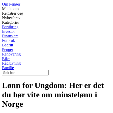
Om Penger
Min konto
Registrer deg
Nyhetsbrev
Kategorier
Forsikring
Investor
Finansiere
Forbruk
Bedrift
Penger
Renovering
Biler
Rådgivning
Familie
Lønn for Ungdom: Her er det
du bør vite om minstelønn i
Norge