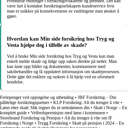
eventuelle endringer i forsikringsvilkårene og premien. Det kan
være lurt å kontakte forsikringsselskapets kundeservice hvis
man er usikker på konsekvensene av endringene man ønsker å
gjøre.
Hvordan kan Min side forsikring hos Tryg og
Vesta hjelpe deg i tilfelle av skade?
Ved å bruke Min side forsikring hos Tryg og Vesta kan man
enkelt melde skade og følge opp saken direkte på nettet. Man
kan laste opp bilder og dokumenter, kommunisere med
saksbehandler og få oppdatert informasjon om skadeprosessen.
Dette gjør det enklere og raskere å få hjelp ved en uforutsett
hendelse.
Feriepenger ved oppsigelse og utbetaling
•
JBF Forsikring – Din
pålitelige forsikringspartner
•
KLP Forsikring: Alt du trenger å vite
•
Lønn etter skatt: Slik regner du ut nettolønnen din
•
Skatt i Norge – En
komplett guide
•
Velferdspermisjon med lønn i kommunen
•
Storebrand Forsikring og Pensjon
•
Alt du trenger å vite om IF
Forsikring i Norge
•
Trygg Forsikring
•
Skatt på pensjon i 2024 – En