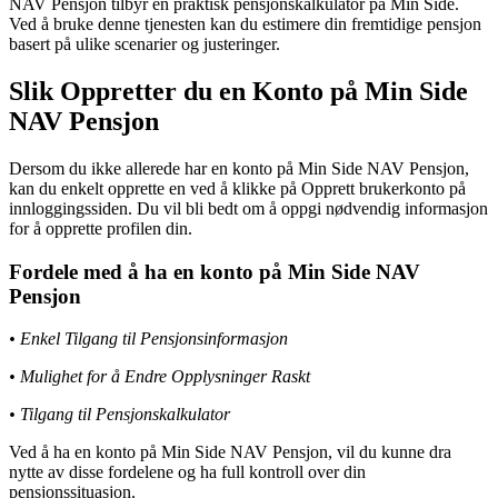
NAV Pensjon tilbyr en praktisk pensjonskalkulator på Min Side.
Ved å bruke denne tjenesten kan du estimere din fremtidige pensjon
basert på ulike scenarier og justeringer.
Slik Oppretter du en Konto på Min Side
NAV Pensjon
Dersom du ikke allerede har en konto på Min Side NAV Pensjon,
kan du enkelt opprette en ved å klikke på Opprett brukerkonto på
innloggingssiden. Du vil bli bedt om å oppgi nødvendig informasjon
for å opprette profilen din.
Fordele med å ha en konto på Min Side NAV
Pensjon
• Enkel Tilgang til Pensjonsinformasjon
• Mulighet for å Endre Opplysninger Raskt
• Tilgang til Pensjonskalkulator
Ved å ha en konto på Min Side NAV Pensjon, vil du kunne dra
nytte av disse fordelene og ha full kontroll over din
pensjonssituasjon.