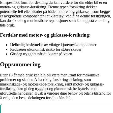
En spesifikk form for dekning du kan vurdere for din eldre bil er en
motor- og girkasse-forsikring. Denne typen forsikring dekker
potensielle feil eller skader på både motoren og girkassen, som begge
er avgjørende komponenter i et kjøretøy. Ved å ha denne forsikringen,
kan du sikre deg mot kostbare reparasjoner som kan oppstå etter lang
tids bruk.
Fordeler med motor- og girkasse-forsikring:
Helhetlig beskyttelse av viktige kjøretøyskomponenter
Reduserer økonomisk risiko for større skader
Gir deg trygghet når du kjører på veien
Oppsummering
Etter 10 år med bruk kan din bil være mer utsatt for mekaniske
problemer og skader. Å ha riktig forsikringsdekning, som
maskinskade- og motorskade-forsikring, samt motor- og girkasse-
forsikring, kan gi deg trygghet og økonomisk beskyttelse mot
uforutsette hendelser. Husk å vurdere dine behov og bilens tilstand for
å velge den beste dekningen for din eldre bil.