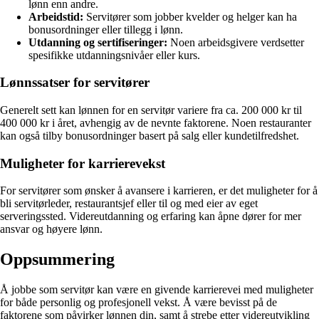
lønn enn andre.
Arbeidstid:
Servitører som jobber kvelder og helger kan ha
bonusordninger eller tillegg i lønn.
Utdanning og sertifiseringer:
Noen arbeidsgivere verdsetter
spesifikke utdanningsnivåer eller kurs.
Lønnssatser for servitører
Generelt sett kan lønnen for en servitør variere fra ca. 200 000 kr til
400 000 kr i året, avhengig av de nevnte faktorene. Noen restauranter
kan også tilby bonusordninger basert på salg eller kundetilfredshet.
Muligheter for karrierevekst
For servitører som ønsker å avansere i karrieren, er det muligheter for å
bli servitørleder, restaurantsjef eller til og med eier av eget
serveringssted. Videreutdanning og erfaring kan åpne dører for mer
ansvar og høyere lønn.
Oppsummering
Å jobbe som servitør kan være en givende karrierevei med muligheter
for både personlig og profesjonell vekst. Å være bevisst på de
faktorene som påvirker lønnen din, samt å strebe etter videreutvikling