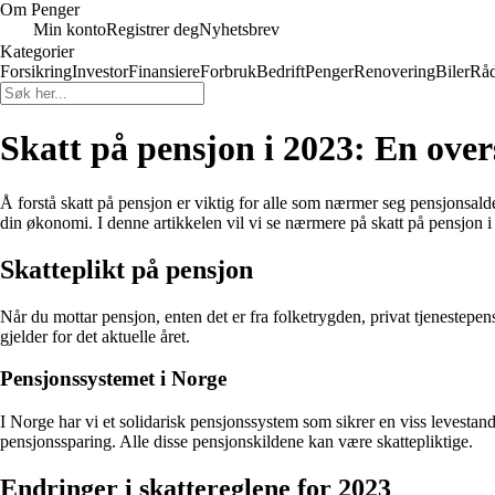
Om Penger
Min konto
Registrer deg
Nyhetsbrev
Kategorier
Forsikring
Investor
Finansiere
Forbruk
Bedrift
Penger
Renovering
Biler
Råd
Skatt på pensjon i 2023: En over
Å forstå skatt på pensjon er viktig for alle som nærmer seg pensjonsalder
din økonomi. I denne artikkelen vil vi se nærmere på skatt på pensjon i
Skatteplikt på pensjon
Når du mottar pensjon, enten det er fra folketrygden, privat tjenestepens
gjelder for det aktuelle året.
Pensjonssystemet i Norge
I Norge har vi et solidarisk pensjonssystem som sikrer en viss levestand
pensjonssparing. Alle disse pensjonskildene kan være skattepliktige.
Endringer i skattereglene for 2023