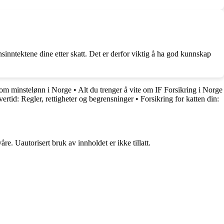
nsinntektene dine etter skatt. Det er derfor viktig å ha god kunnskap
 om minstelønn i Norge
•
Alt du trenger å vite om IF Forsikring i Norge
ertid: Regler, rettigheter og begrensninger
•
Forsikring for katten din:
re. Uautorisert bruk av innholdet er ikke tillatt.