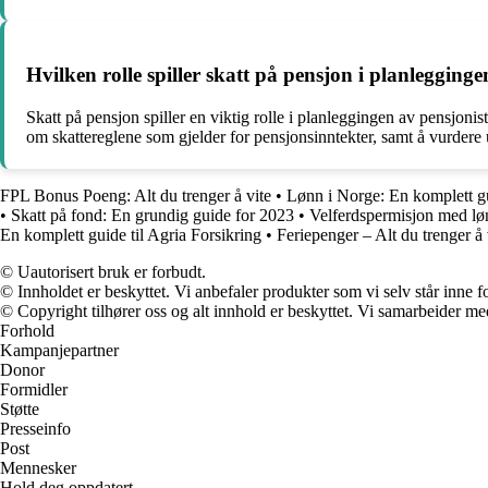
Hvilken rolle spiller skatt på pensjon i planlegginge
Skatt på pensjon spiller en viktig rolle i planleggingen av pensjoni
om skattereglene som gjelder for pensjonsinntekter, samt å vurdere u
FPL Bonus Poeng: Alt du trenger å vite
•
Lønn i Norge: En komplett gu
•
Skatt på fond: En grundig guide for 2023
•
Velferdspermisjon med l
En komplett guide til Agria Forsikring
•
Feriepenger – Alt du trenger å
© Uautorisert bruk er forbudt.
© Innholdet er beskyttet. Vi anbefaler produkter som vi selv står inne 
© Copyright tilhører oss og alt innhold er beskyttet. Vi samarbeider med
Forhold
Kampanjepartner
Donor
Formidler
Støtte
Presseinfo
Post
Mennesker
Hold deg oppdatert