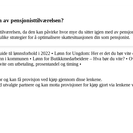
n av pensjonisttilværelsen?
sttilværelsen, da den kan påvirke hvor mye du sitter igjen med av pensjo
like strategier for å optimalisere skattesituasjonen din som pensjonist.
ide til lønnsforhold i 2022
•
Lønn for Ungdom: Her er det du bør vite
ønn i kommunen
•
Lønn for Butikkmedarbeidere – Hva bør du vite?
•
Ov
 vite om utbetaling, prosentandel og timing
•
for og kan få provisjon ved kjøp gjennom disse lenkene.
 utvalgte partnere og kan motta provisjoner for kjøp gjort via lenkene vå