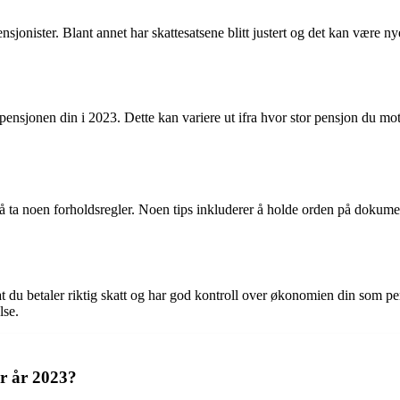
nsjonister. Blant annet har skattesatsene blitt justert og det kan være n
ensjonen din i 2023. Dette kan variere ut ifra hvor stor pensjon du mot
rt å ta noen forholdsregler. Noen tips inkluderer å holde orden på dokum
at du betaler riktig skatt og har god kontroll over økonomien din som pe
lse.
or år 2023?