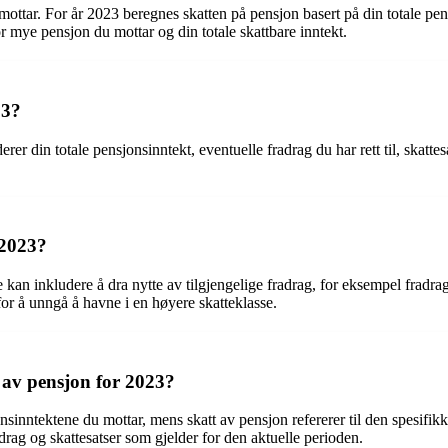
ottar. For år 2023 beregnes skatten på pensjon basert på din totale pens
r mye pensjon du mottar og din totale skattbare inntekt.
23?
rer din totale pensjonsinntekt, eventuelle fradrag du har rett til, skatte
 2023?
 kan inkludere å dra nytte av tilgjengelige fradrag, for eksempel fradrag
for å unngå å havne i en høyere skatteklasse.
t av pensjon for 2023?
onsinntektene du mottar, mens skatt av pensjon refererer til den spesifik
adrag og skattesatser som gjelder for den aktuelle perioden.