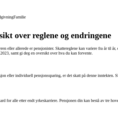
givning
Familie
sikt over reglene og endringene
en eller allerede er pensjonister. Skattereglene kan variere fra år til å
 2023, samt gi deg en oversikt over hva du kan forvente.
jon eller individuell pensjonssparing, er det skatt på denne inntekten. S
ard for alle etter endt yrkeskarriere. Pensjonen din kan bestå av tre hov