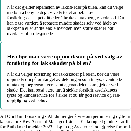
Når det gjelder reparasjon av lakkskader på bilen, kan du velge
mellom å benytte deg av verkstedet anbefalt av
forsikringsselskapet ditt eller å bruke et uavhengig verksted. Du
kan også vurdere å reparere mindre skader selv ved hjelp av
lakkpenn eller andre enkle metoder, men større skader bør
overlates til profesjonelle.
Hva bør man være oppmerksom på ved valg av
forsikring for lakkskader på bilen?
Når du velger forsikring for lakkskader på bilen, bør du være
oppmerksom på omfanget av dekningen som tilbys, eventuelle
unntak og begrensninger, samt egenandelen som gjelder ved
skade. Det kan også være lurt å sjekke forsikringsselskapets
rykte og kundeservice for å sikre at du får god service og rask
oppfølging ved behov.
Alt Om Knif Forsikring
•
Alt du trenger å vite om permittering og lønn
kalkulator
•
Key Account Manager Lønn – En komplett guide
•
Tariff
for Butikkmedarbeider 2023 – Lønn og Avtaler
•
Godtgjørelse for bruk