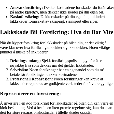
Ansvarsforsikring:
Dekker kostnadene for skader du forårsaker
på andre kjøretøy, men dekker ikke skader på din egen bil.
Kaskoforsikring:
Dekker skader på din egen bil, inkludert
lakkskader forårsaket av skraping, steinsprut eller riper.
Lakkskade Bil Forsikring: Hva du Bør Vite
Når du kjøper forsikring for lakkskader på bilen din, er det viktig å
være klar over hva forsikringen dekker og ikke dekker. Noen viktige
punkter å huske på inkluderer:
Dekningsomfang:
Sjekk forsikringspolisen nøye for å se
nøyaktig hva som dekkes når det gjelder lakkskader.
Selvrisiko:
Noen forsikringer har en egenandel som du må
betale før forsikringen dekker kostnadene.
Profesjonell Reparasjon:
Noen forsikringer kan kreve at
lakkskader repareres av godkjente verksteder for å være gyldige.
Representerer en Investering:
Å investere i en god forsikring for lakkskader på bilen din kan være en
klok beslutning. Ved å betale en liten premie regelmessig, kan du spare
deg for store reparasjonskostnader i tilfelle skader oppstår.