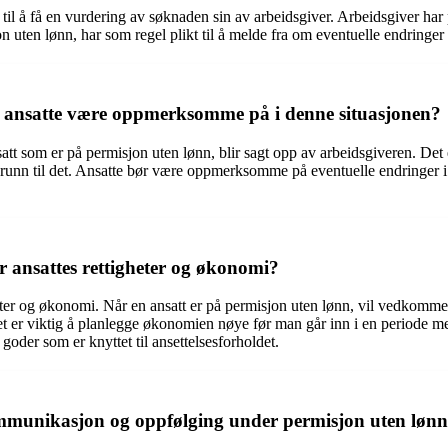
il å få en vurdering av søknaden sin av arbeidsgiver. Arbeidsgiver har 
on uten lønn, har som regel plikt til å melde fra om eventuelle endringer
ør ansatte være oppmerksomme på i denne situasjonen?
satt som er på permisjon uten lønn, blir sagt opp av arbeidsgiveren. Det 
g grunn til det. Ansatte bør være oppmerksomme på eventuelle endringer 
 ansattes rettigheter og økonomi?
eter og økonomi. Når en ansatt er på permisjon uten lønn, vil vedkomme
et er viktig å planlegge økonomien nøye før man går inn i en periode 
 goder som er knyttet til ansettelsesforholdet.
mmunikasjon og oppfølging under permisjon uten løn