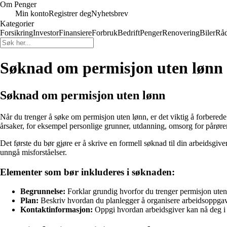
Om Penger
Min konto
Registrer deg
Nyhetsbrev
Kategorier
Forsikring
Investor
Finansiere
Forbruk
Bedrift
Penger
Renovering
Biler
Råd
Søknad om permisjon uten lønn o
Søknad om permisjon uten lønn
Når du trenger å søke om permisjon uten lønn, er det viktig å forbere
årsaker, for eksempel personlige grunner, utdanning, omsorg for pårøren
Det første du bør gjøre er å skrive en formell søknad til din arbeidsgive
unngå misforståelser.
Elementer som bør inkluderes i søknaden:
Begrunnelse:
Forklar grundig hvorfor du trenger permisjon uten
Plan:
Beskriv hvordan du planlegger å organisere arbeidsoppgave
Kontaktinformasjon:
Oppgi hvordan arbeidsgiver kan nå deg i ti