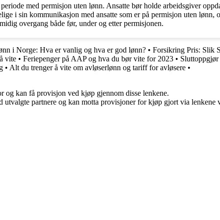
riode med permisjon uten lønn. Ansatte bør holde arbeidsgiver oppdate
ige i sin kommunikasjon med ansatte som er på permisjon uten lønn, og 
smidig overgang både før, under og etter permisjonen.
ønn i Norge: Hva er vanlig og hva er god lønn?
•
Forsikring Pris: Slik 
å vite
•
Feriepenger på AAP og hva du bør vite for 2023
•
Sluttoppgjør
g
•
Alt du trenger å vite om avløserlønn og tariff for avløsere
•
for og kan få provisjon ved kjøp gjennom disse lenkene.
 utvalgte partnere og kan motta provisjoner for kjøp gjort via lenkene vå