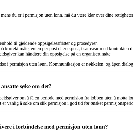
n mens du er i permisjon uten lønn, må du være klar over dine rettigheter
enhold til gjeldende oppsigelsesfrister og prosedyrer.
på korrekt måte, enten per post eller e-post, i samsvar med kontrakten d
eidsgiver kan håndtere din oppsigelse på en organisert måte.
gelse i permisjon uten lønn. Kommunikasjon er nøkkelen, og åpen dialog
 ansatte søke om det?
rbeidsgiver om å få en periode med permisjon fra jobben uten å motta lø
et er vanlig å søke om slik permisjon i god tid før ønsket permisjonsperi
givere i forbindelse med permisjon uten lønn?