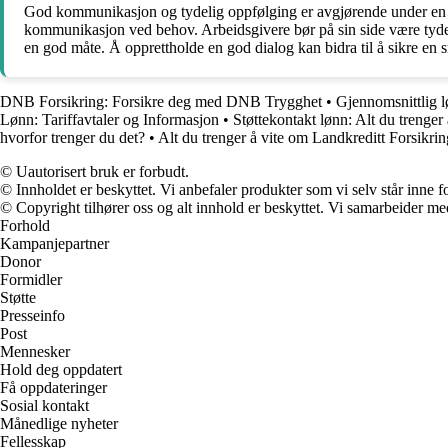
God kommunikasjon og tydelig oppfølging er avgjørende under en pe
kommunikasjon ved behov. Arbeidsgivere bør på sin side være tydel
en god måte. Å opprettholde en god dialog kan bidra til å sikre en 
DNB Forsikring: Forsikre deg med DNB Trygghet
•
Gjennomsnittlig l
Lønn: Tariffavtaler og Informasjon
•
Støttekontakt lønn: Alt du trenger 
hvorfor trenger du det?
•
Alt du trenger å vite om Landkreditt Forsikrin
© Uautorisert bruk er forbudt.
© Innholdet er beskyttet. Vi anbefaler produkter som vi selv står inne 
© Copyright tilhører oss og alt innhold er beskyttet. Vi samarbeider med
Forhold
Kampanjepartner
Donor
Formidler
Støtte
Presseinfo
Post
Mennesker
Hold deg oppdatert
Få oppdateringer
Sosial kontakt
Månedlige nyheter
Fellesskap