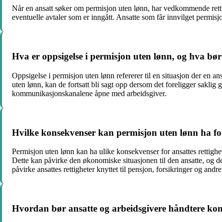
Når en ansatt søker om permisjon uten lønn, har vedkommende rett t
eventuelle avtaler som er inngått. Ansatte som får innvilget permisj
Hva er oppsigelse i permisjon uten lønn, og hva b
Oppsigelse i permisjon uten lønn refererer til en situasjon der en an
uten lønn, kan de fortsatt bli sagt opp dersom det foreligger sakli
kommunikasjonskanalene åpne med arbeidsgiver.
Hvilke konsekvenser kan permisjon uten lønn ha for
Permisjon uten lønn kan ha ulike konsekvenser for ansattes rettigh
Dette kan påvirke den økonomiske situasjonen til den ansatte, og d
påvirke ansattes rettigheter knyttet til pensjon, forsikringer og andre
Hvordan bør ansatte og arbeidsgivere håndtere ko