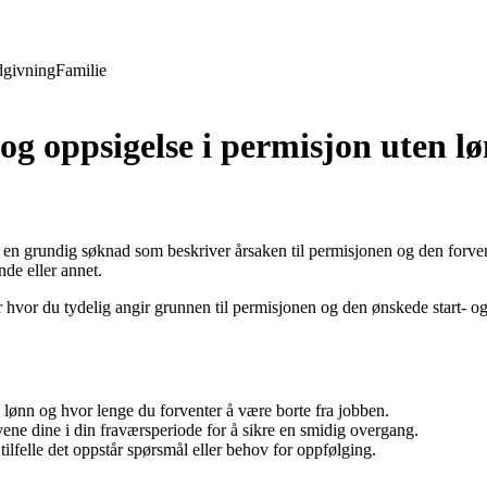
givning
Familie
g oppsigelse i permisjon uten l
de en grundig søknad som beskriver årsaken til permisjonen og den for
de eller annet.
r hvor du tydelig angir grunnen til permisjonen og den ønskede start- og 
 lønn og hvor lenge du forventer å være borte fra jobben.
ne dine i din fraværsperiode for å sikre en smidig overgang.
lfelle det oppstår spørsmål eller behov for oppfølging.