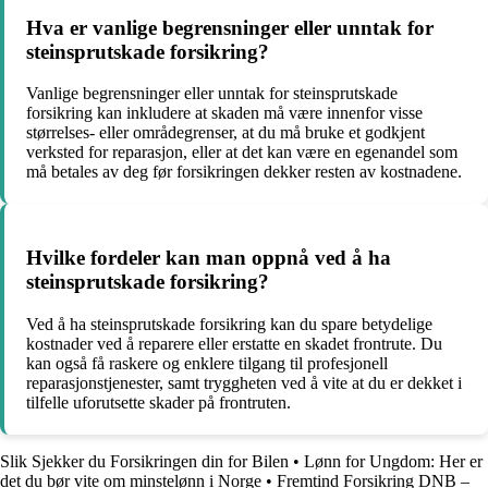
Hva er vanlige begrensninger eller unntak for
steinsprutskade forsikring?
Vanlige begrensninger eller unntak for steinsprutskade
forsikring kan inkludere at skaden må være innenfor visse
størrelses- eller områdegrenser, at du må bruke et godkjent
verksted for reparasjon, eller at det kan være en egenandel som
må betales av deg før forsikringen dekker resten av kostnadene.
Hvilke fordeler kan man oppnå ved å ha
steinsprutskade forsikring?
Ved å ha steinsprutskade forsikring kan du spare betydelige
kostnader ved å reparere eller erstatte en skadet frontrute. Du
kan også få raskere og enklere tilgang til profesjonell
reparasjonstjenester, samt tryggheten ved å vite at du er dekket i
tilfelle uforutsette skader på frontruten.
Slik Sjekker du Forsikringen din for Bilen
•
Lønn for Ungdom: Her er
det du bør vite om minstelønn i Norge
•
Fremtind Forsikring DNB –