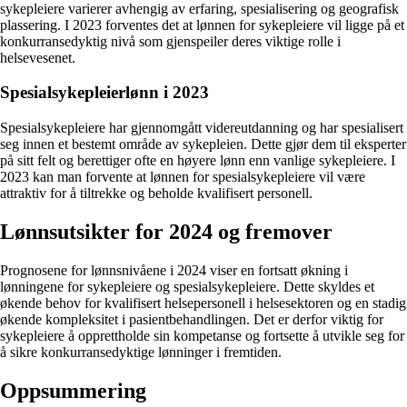
sykepleiere varierer avhengig av erfaring, spesialisering og geografisk
plassering. I 2023 forventes det at lønnen for sykepleiere vil ligge på et
konkurransedyktig nivå som gjenspeiler deres viktige rolle i
helsevesenet.
Spesialsykepleierlønn i 2023
Spesialsykepleiere har gjennomgått videreutdanning og har spesialisert
seg innen et bestemt område av sykepleien. Dette gjør dem til eksperter
på sitt felt og berettiger ofte en høyere lønn enn vanlige sykepleiere. I
2023 kan man forvente at lønnen for spesialsykepleiere vil være
attraktiv for å tiltrekke og beholde kvalifisert personell.
Lønnsutsikter for 2024 og fremover
Prognosene for lønnsnivåene i 2024 viser en fortsatt økning i
lønningene for sykepleiere og spesialsykepleiere. Dette skyldes et
økende behov for kvalifisert helsepersonell i helsesektoren og en stadig
økende kompleksitet i pasientbehandlingen. Det er derfor viktig for
sykepleiere å opprettholde sin kompetanse og fortsette å utvikle seg for
å sikre konkurransedyktige lønninger i fremtiden.
Oppsummering