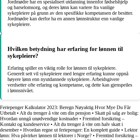
Jordmødre har en spesialisert utdanning innenfor fødselshjelp
og barselomsorg, og deres lønn kan variere fra vanlige
sykepleiere på grunn av den spesifikke kompetansen de besitter.
Jordmødre kan derfor ha en annen lønnstruktur enn vanlige
sykepleiere.
Hvilken betydning har erfaring for lønnen til
sykepleiere?
Erfaring spiller en viktig rolle for lønnen til sykepleiere.
Generelt sett vil sykepleiere med lengre erfaring kunne oppnå
høyere lønn enn nyutdannede sykepleiere. Arbeidsgivere
verdsetter ofte erfaring og kompetanse, og dette kan gjenspeiles
i lønnsnivået.
Feriepenger Kalkulator 2023: Beregn Nøyaktig Hvor Mye Du Får
Utbetalt
•
Alt du trenger å vite om din pensjon
•
Skatt på salg av bolig:
Hvordan unngå unødvendige kostnader
•
Fremtind forsikring –
Kontakt og kundeservice
•
Alt du trenger å vite om halv skatt i
desember
•
Hvordan regne ut feriepenger: En komplett guide
•
Lektor
lønn: Hva påvirker lønnen til lektorer i Norge?
•
Fremtind forsikring –