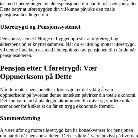
tas med i beregningen av alderspensjonen din når du når pensjonsalder.
Dette betyr at uføretrygden din vil kunne påvirke den totale
pensjonsutbetalingen din.
Uføretrygd og Pensjonssystemet
Pensjonssystemet i Norge er bygget opp slik at uføretrygd og
alderspensjon er knyttet sammen. Når du er ufør og mottar uføretrygd,
vil denne inntekten tas med i beregningen av pensjonen din når du når
pensjonsalderen.
Pensjon etter Uføretrygd: Vær
Oppmerksom på Dette
Når du mottar pensjon etter uføretrygd, er det viktig å være
oppmerksom på hvordan denne inntekten påvirker din totale økonomi.
Det kan være lurt å planlegge økonomien din nøye og vurdere ulike
scenarioer for å sikre at du får en trygg økonomisk fremtid.
Sammenfatning
Å være ufør og motta uføretrygd kan ha konsekvenser for pensjonen
din når du når pensjonsalderen. Det er viktig å være bevisst på hvordan