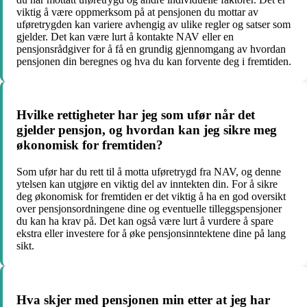
viktig å være oppmerksom på at pensjonen du mottar av
uføretrygden kan variere avhengig av ulike regler og satser som
gjelder. Det kan være lurt å kontakte NAV eller en
pensjonsrådgiver for å få en grundig gjennomgang av hvordan
pensjonen din beregnes og hva du kan forvente deg i fremtiden.
Hvilke rettigheter har jeg som ufør når det
gjelder pensjon, og hvordan kan jeg sikre meg
økonomisk for fremtiden?
Som ufør har du rett til å motta uføretrygd fra NAV, og denne
ytelsen kan utgjøre en viktig del av inntekten din. For å sikre
deg økonomisk for fremtiden er det viktig å ha en god oversikt
over pensjonsordningene dine og eventuelle tilleggspensjoner
du kan ha krav på. Det kan også være lurt å vurdere å spare
ekstra eller investere for å øke pensjonsinntektene dine på lang
sikt.
Hva skjer med pensjonen min etter at jeg har