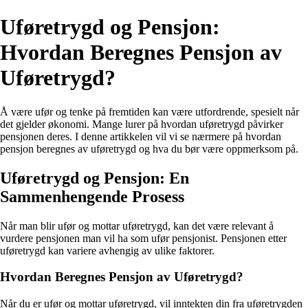
Uføretrygd og Pensjon:
Hvordan Beregnes Pensjon av
Uføretrygd?
Å være ufør og tenke på fremtiden kan være utfordrende, spesielt når
det gjelder økonomi. Mange lurer på hvordan uføretrygd påvirker
pensjonen deres. I denne artikkelen vil vi se nærmere på hvordan
pensjon beregnes av uføretrygd og hva du bør være oppmerksom på.
Uføretrygd og Pensjon: En
Sammenhengende Prosess
Når man blir ufør og mottar uføretrygd, kan det være relevant å
vurdere pensjonen man vil ha som ufør pensjonist. Pensjonen etter
uføretrygd kan variere avhengig av ulike faktorer.
Hvordan Beregnes Pensjon av Uføretrygd?
Når du er ufør og mottar uføretrygd, vil inntekten din fra uføretrygden