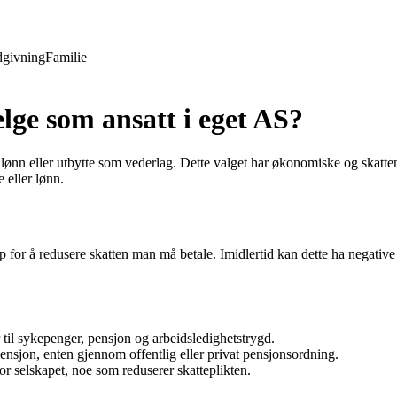
givning
Familie
elge som ansatt i eget AS?
ta lønn eller utbytte som vederlag. Dette valget har økonomiske og skatt
 eller lønn.
ap for å redusere skatten man må betale. Imidlertid kan dette ha negative
 til sykepenger, pensjon og arbeidsledighetstrygd.
pensjon, enten gjennom offentlig eller privat pensjonsordning.
r selskapet, noe som reduserer skatteplikten.