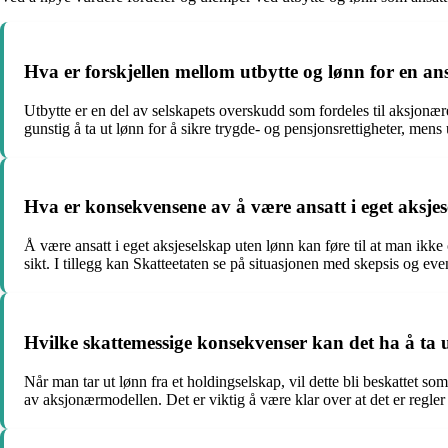
Hva er forskjellen mellom utbytte og lønn for en ans
Utbytte er en del av selskapets overskudd som fordeles til aksjonæren
gunstig å ta ut lønn for å sikre trygde- og pensjonsrettigheter, mens
Hva er konsekvensene av å være ansatt i eget aksje
Å være ansatt i eget aksjeselskap uten lønn kan føre til at man ikk
sikt. I tillegg kan Skatteetaten se på situasjonen med skepsis og even
Hvilke skattemessige konsekvenser kan det ha å ta ut
Når man tar ut lønn fra et holdingselskap, vil dette bli beskattet so
av aksjonærmodellen. Det er viktig å være klar over at det er regler