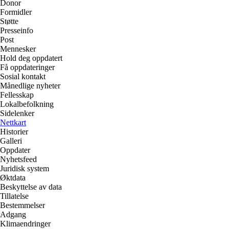
Donor
Formidler
Støtte
Presseinfo
Post
Mennesker
Hold deg oppdatert
Få oppdateringer
Sosial kontakt
Månedlige nyheter
Fellesskap
Lokalbefolkning
Sidelenker
Nettkart
Historier
Galleri
Oppdater
Nyhetsfeed
Juridisk system
Øktdata
Beskyttelse av data
Tillatelse
Bestemmelser
Adgang
Klimaendringer