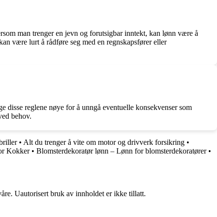
rsom man trenger en jevn og forutsigbar inntekt, kan lønn være å
 kan være lurt å rådføre seg med en regnskapsfører eller
følge disse reglene nøye for å unngå eventuelle konsekvenser som
 ved behov.
briller
•
Alt du trenger å vite om motor og drivverk forsikring
•
or Kokker
•
Blomsterdekoratør lønn – Lønn for blomsterdekoratører
•
re. Uautorisert bruk av innholdet er ikke tillatt.