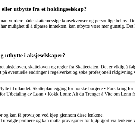
ller utbytte fra et holdingselskap?
ør man vurdere både skattemessige konsekvenser og personlige behov. De
har mulighet til å tilpasse inntekten, kan utbytte være mer gunstig. Det
og utbytte i aksjeselskaper?
net aksjeloven, skatteloven og regler fra Skatteetaten. Det er viktig å 
ert på eventuelle endringer i regelverket og søke profesjonell rådgivning
Flytte til utlandet: Skatteplanlegging for norske borgere
•
Forsikring for 
for Utbetaling av Lønn
•
Kokk Lønn: Alt du Trenger å Vite om Lønn f
for og kan få provisjon ved kjøp gjennom disse lenkene.
 utvalgte partnere og kan motta provisjoner for kjøp gjort via lenkene vå