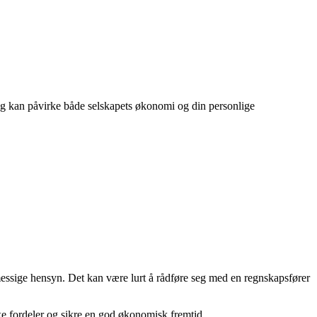
lag kan påvirke både selskapets økonomi og din personlige
messige hensyn. Det kan være lurt å rådføre seg med en regnskapsfører
e fordeler og sikre en god økonomisk fremtid.