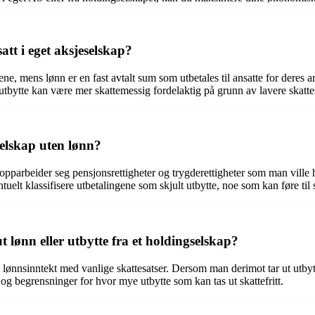
att i eget aksjeselskap?
e, mens lønn er en fast avtalt sum som utbetales til ansatte for deres ar
 utbytte kan være mer skattemessig fordelaktig på grunn av lavere skatte
selskap uten lønn?
e opparbeider seg pensjonsrettigheter og trygderettigheter som man ville
tuelt klassifisere utbetalingene som skjult utbytte, noe som kan føre til 
 lønn eller utbytte fra et holdingselskap?
m lønnsinntekt med vanlige skattesatser. Dersom man derimot tar ut utbytt
 og begrensninger for hvor mye utbytte som kan tas ut skattefritt.