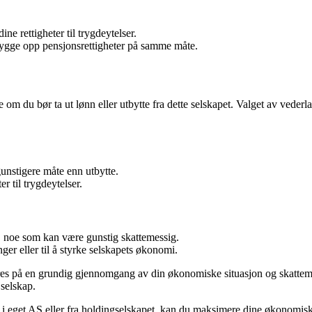
e rettigheter til trygdeytelser.
ygge opp pensjonsrettigheter på samme måte.
om du bør ta ut lønn eller utbytte fra dette selskapet. Valget av veder
unstigere måte enn utbytte.
r til trygdeytelser.
nn, noe som kan være gunstig skattemessig.
ger eller til å styrke selskapets økonomi.
aseres på en grundig gjennomgang av din økonomiske situasjon og skatte
 selskap.
 i eget AS eller fra holdingselskapet, kan du maksimere dine økonomisk