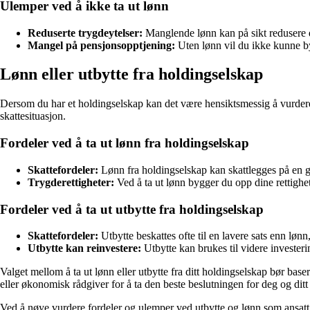
Ulemper ved å ikke ta ut lønn
Reduserte trygdeytelser:
Manglende lønn kan på sikt redusere din
Mangel på pensjonsopptjening:
Uten lønn vil du ikke kunne b
Lønn eller utbytte fra holdingselskap
Dersom du har et holdingselskap kan det være hensiktsmessig å vurdere 
skattesituasjon.
Fordeler ved å ta ut lønn fra holdingselskap
Skattefordeler:
Lønn fra holdingselskap kan skattlegges på en g
Trygderettigheter:
Ved å ta ut lønn bygger du opp dine rettighete
Fordeler ved å ta ut utbytte fra holdingselskap
Skattefordeler:
Utbytte beskattes ofte til en lavere sats enn lø
Utbytte kan reinvestere:
Utbytte kan brukes til videre investerin
Valget mellom å ta ut lønn eller utbytte fra ditt holdingselskap bør b
eller økonomisk rådgiver for å ta den beste beslutningen for deg og ditt
Ved å nøye vurdere fordeler og ulemper ved utbytte og lønn som ansatt