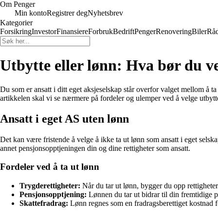
Om Penger
Min konto
Registrer deg
Nyhetsbrev
Kategorier
Forsikring
Investor
Finansiere
Forbruk
Bedrift
Penger
Renovering
Biler
Råd
Utbytte eller lønn: Hva bør du v
Du som er ansatt i ditt eget aksjeselskap står overfor valget mellom å 
artikkelen skal vi se nærmere på fordeler og ulemper ved å velge utbytte
Ansatt i eget AS uten lønn
Det kan være fristende å velge å ikke ta ut lønn som ansatt i eget selsk
annet pensjonsopptjeningen din og dine rettigheter som ansatt.
Fordeler ved å ta ut lønn
Trygderettigheter:
Når du tar ut lønn, bygger du opp rettigheter
Pensjonsopptjening:
Lønnen du tar ut bidrar til din fremtidige 
Skattefradrag:
Lønn regnes som en fradragsberettiget kostnad fo