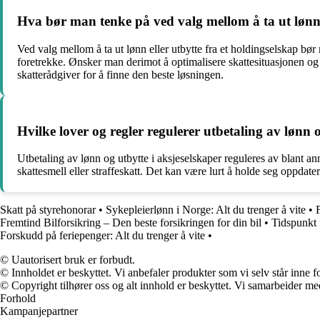
Hva bør man tenke på ved valg mellom å ta ut lønn e
Ved valg mellom å ta ut lønn eller utbytte fra et holdingselskap b
foretrekke. Ønsker man derimot å optimalisere skattesituasjonen og 
skatterådgiver for å finne den beste løsningen.
Hvilke lover og regler regulerer utbetaling av lønn 
Utbetaling av lønn og utbytte i aksjeselskaper reguleres av blant an
skattesmell eller straffeskatt. Det kan være lurt å holde seg oppdat
Skatt på styrehonorar
•
Sykepleierlønn i Norge: Alt du trenger å vite
•
Fremtind Bilforsikring – Den beste forsikringen for din bil
•
Tidspunkt 
Forskudd på feriepenger: Alt du trenger å vite
•
© Uautorisert bruk er forbudt.
© Innholdet er beskyttet. Vi anbefaler produkter som vi selv står inne 
© Copyright tilhører oss og alt innhold er beskyttet. Vi samarbeider med
Forhold
Kampanjepartner