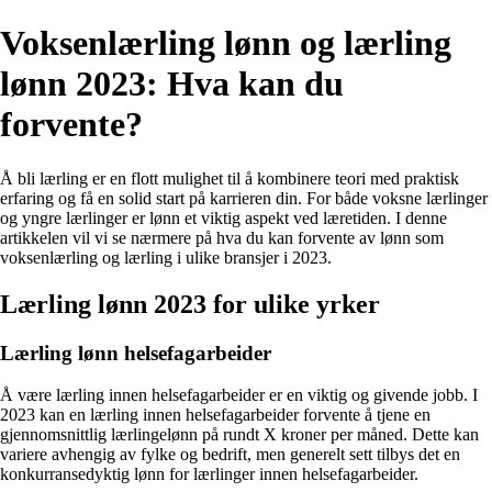
Voksenlærling lønn og lærling
lønn 2023: Hva kan du
forvente?
Å bli lærling er en flott mulighet til å kombinere teori med praktisk
erfaring og få en solid start på karrieren din. For både voksne lærlinger
og yngre lærlinger er lønn et viktig aspekt ved læretiden. I denne
artikkelen vil vi se nærmere på hva du kan forvente av lønn som
voksenlærling og lærling i ulike bransjer i 2023.
Lærling lønn 2023 for ulike yrker
Lærling lønn helsefagarbeider
Å være lærling innen helsefagarbeider er en viktig og givende jobb. I
2023 kan en lærling innen helsefagarbeider forvente å tjene en
gjennomsnittlig lærlingelønn på rundt X kroner per måned. Dette kan
variere avhengig av fylke og bedrift, men generelt sett tilbys det en
konkurransedyktig lønn for lærlinger innen helsefagarbeider.