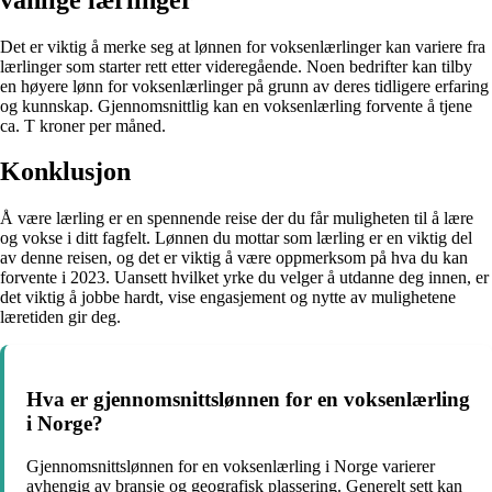
Det er viktig å merke seg at lønnen for voksenlærlinger kan variere fra
lærlinger som starter rett etter videregående. Noen bedrifter kan tilby
en høyere lønn for voksenlærlinger på grunn av deres tidligere erfaring
og kunnskap. Gjennomsnittlig kan en voksenlærling forvente å tjene
ca. T kroner per måned.
Konklusjon
Å være lærling er en spennende reise der du får muligheten til å lære
og vokse i ditt fagfelt. Lønnen du mottar som lærling er en viktig del
av denne reisen, og det er viktig å være oppmerksom på hva du kan
forvente i 2023. Uansett hvilket yrke du velger å utdanne deg innen, er
det viktig å jobbe hardt, vise engasjement og nytte av mulighetene
læretiden gir deg.
Hva er gjennomsnittslønnen for en voksenlærling
i Norge?
Gjennomsnittslønnen for en voksenlærling i Norge varierer
avhengig av bransje og geografisk plassering. Generelt sett kan