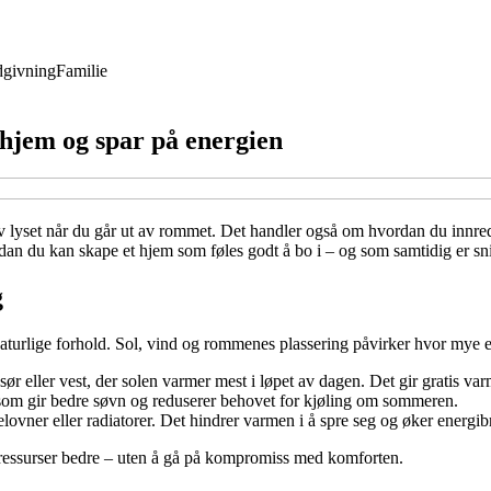
givning
Familie
 hjem og spar på energien
av lyset når du går ut av rommet. Det handler også om hvordan du innred
vordan du kan skape et hjem som føles godt å bo i – og som samtidig er 
g
 naturlige forhold. Sol, vind og rommenes plassering påvirker hvor mye
 eller vest, der solen varmer mest i løpet av dagen. Det gir gratis varm
 som gir bedre søvn og reduserer behovet for kjøling om sommeren.
lovner eller radiatorer. Det hindrer varmen i å spre seg og øker energi
ressurser bedre – uten å gå på kompromiss med komforten.