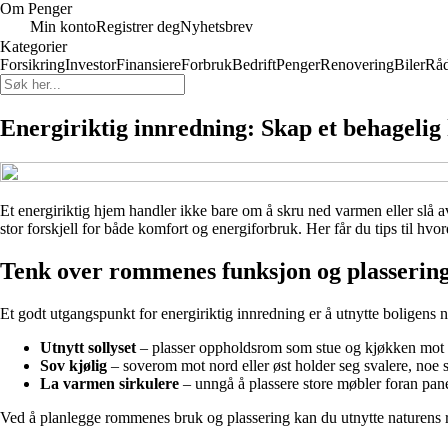
Om Penger
Min konto
Registrer deg
Nyhetsbrev
Kategorier
Forsikring
Investor
Finansiere
Forbruk
Bedrift
Penger
Renovering
Biler
Råd
Energiriktig innredning: Skap et behagelig
Et energiriktig hjem handler ikke bare om å skru ned varmen eller slå 
stor forskjell for både komfort og energiforbruk. Her får du tips til h
Tenk over rommenes funksjon og plasserin
Et godt utgangspunkt for energiriktig innredning er å utnytte boligens
Utnytt sollyset
– plasser oppholdsrom som stue og kjøkken mot sør
Sov kjølig
– soverom mot nord eller øst holder seg svalere, noe
La varmen sirkulere
– unngå å plassere store møbler foran pane
Ved å planlegge rommenes bruk og plassering kan du utnytte naturens 