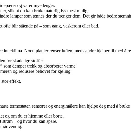
ødepærer og varer mye lenger.
er, slik at du kan bruke naturlig lys mest mulig.
mindre lamper som tennes der du trenger dem. Det gir både bedre stemni
et ofte blir stående på – som gang, vaskerom eller bad.
dre inneklima. Noen planter renser luften, mens andre hjelper til med å r
ten for skadelige stoffer.
r” som demper trekk og absorberer varme.
meren og redusere behovet for kjøling.
 stor effekt.
marte termostater, sensorer og energimålere kan hjelpe deg med å bruke
net og om du er hjemme eller borte.
t strøm – og hvor du kan spare.
å unødvendig.