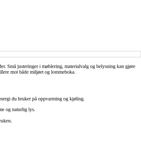
er. Små justeringer i møblering, materialvalg og belysning kan gjøre
snillere mot både miljøet og lommeboka.
 energi du bruker på oppvarming og kjøling.
e og naturlig lys.
bruken.