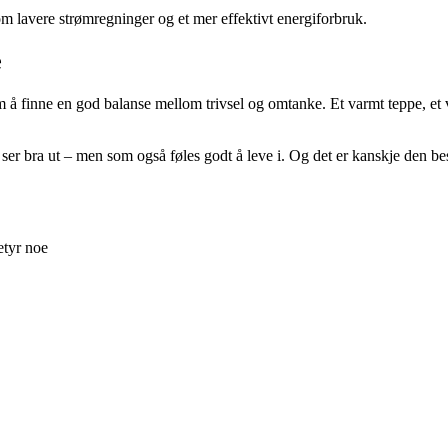
om lavere strømregninger og et mer effektivt energiforbruk.
e
 å finne en god balanse mellom trivsel og omtanke. Et varmt teppe, et v
er bra ut – men som også føles godt å leve i. Og det er kanskje den bes
etyr noe