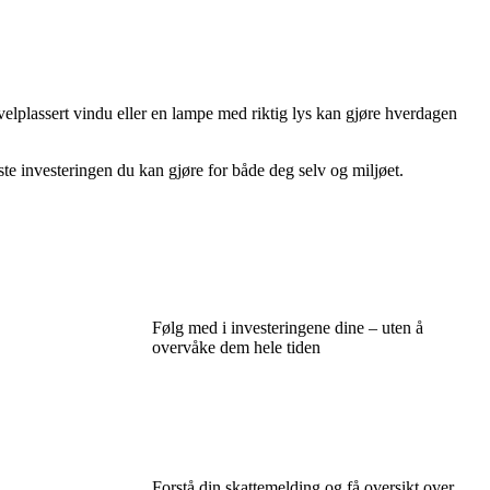
elplassert vindu eller en lampe med riktig lys kan gjøre hverdagen
te investeringen du kan gjøre for både deg selv og miljøet.
Følg med i investeringene dine – uten å
overvåke dem hele tiden
Forstå din skattemelding og få oversikt over