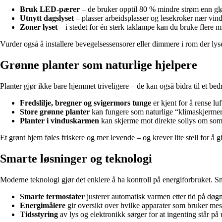
Bruk LED-pærer
– de bruker opptil 80 % mindre strøm enn gl
Utnytt dagslyset
– plasser arbeidsplasser og lesekroker nær vindu
Zoner lyset
– i stedet for én sterk taklampe kan du bruke flere 
Vurder også å installere bevegelsessensorer eller dimmere i rom der lys
Grønne planter som naturlige hjelpere
Planter gjør ikke bare hjemmet triveligere – de kan også bidra til et be
Fredslilje, bregner og svigermors tunge
er kjent for å rense luf
Store grønne planter
kan fungere som naturlige “klimaskjerme
Planter i vinduskarmen
kan skjerme mot direkte sollys om som
Et grønt hjem føles friskere og mer levende – og krever lite stell for å gi
Smarte løsninger og teknologi
Moderne teknologi gjør det enklere å ha kontroll på energiforbruket. S
Smarte termostater
justerer automatisk varmen etter tid på døg
Energimålere
gir oversikt over hvilke apparater som bruker mes
Tidsstyring
av lys og elektronikk sørger for at ingenting står p