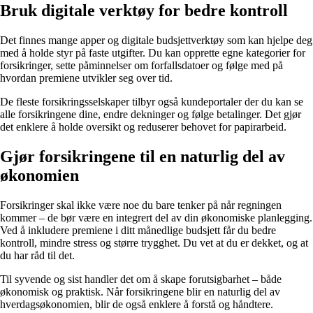
Bruk digitale verktøy for bedre kontroll
Det finnes mange apper og digitale budsjettverktøy som kan hjelpe deg
med å holde styr på faste utgifter. Du kan opprette egne kategorier for
forsikringer, sette påminnelser om forfallsdatoer og følge med på
hvordan premiene utvikler seg over tid.
De fleste forsikringsselskaper tilbyr også kundeportaler der du kan se
alle forsikringene dine, endre dekninger og følge betalinger. Det gjør
det enklere å holde oversikt og reduserer behovet for papirarbeid.
Gjør forsikringene til en naturlig del av
økonomien
Forsikringer skal ikke være noe du bare tenker på når regningen
kommer – de bør være en integrert del av din økonomiske planlegging.
Ved å inkludere premiene i ditt månedlige budsjett får du bedre
kontroll, mindre stress og større trygghet. Du vet at du er dekket, og at
du har råd til det.
Til syvende og sist handler det om å skape forutsigbarhet – både
økonomisk og praktisk. Når forsikringene blir en naturlig del av
hverdagsøkonomien, blir de også enklere å forstå og håndtere.