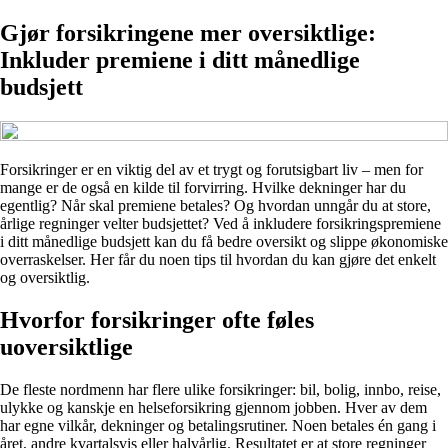
Gjør forsikringene mer oversiktlige:
Inkluder premiene i ditt månedlige
budsjett
Forsikringer er en viktig del av et trygt og forutsigbart liv – men for
mange er de også en kilde til forvirring. Hvilke dekninger har du
egentlig? Når skal premiene betales? Og hvordan unngår du at store,
årlige regninger velter budsjettet? Ved å inkludere forsikringspremiene
i ditt månedlige budsjett kan du få bedre oversikt og slippe økonomiske
overraskelser. Her får du noen tips til hvordan du kan gjøre det enkelt
og oversiktlig.
Hvorfor forsikringer ofte føles
uoversiktlige
De fleste nordmenn har flere ulike forsikringer: bil, bolig, innbo, reise,
ulykke og kanskje en helseforsikring gjennom jobben. Hver av dem
har egne vilkår, dekninger og betalingsrutiner. Noen betales én gang i
året, andre kvartalsvis eller halvårlig. Resultatet er at store regninger