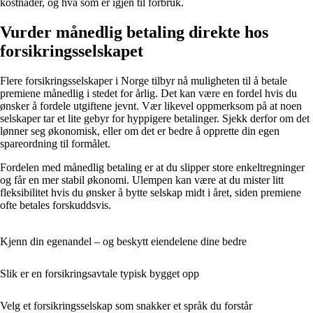
kostnader, og hva som er igjen til forbruk.
Vurder månedlig betaling direkte hos
forsikringsselskapet
Flere forsikringsselskaper i Norge tilbyr nå muligheten til å betale
premiene månedlig i stedet for årlig. Det kan være en fordel hvis du
ønsker å fordele utgiftene jevnt. Vær likevel oppmerksom på at noen
selskaper tar et lite gebyr for hyppigere betalinger. Sjekk derfor om det
lønner seg økonomisk, eller om det er bedre å opprette din egen
spareordning til formålet.
Fordelen med månedlig betaling er at du slipper store enkeltregninger
og får en mer stabil økonomi. Ulempen kan være at du mister litt
fleksibilitet hvis du ønsker å bytte selskap midt i året, siden premiene
ofte betales forskuddsvis.
Kjenn din egenandel – og beskytt eiendelene dine bedre
Slik er en forsikringsavtale typisk bygget opp
Velg et forsikringsselskap som snakker et språk du forstår