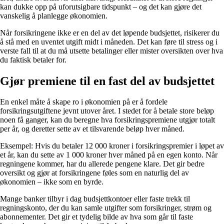
kan dukke opp på uforutsigbare tidspunkt – og det kan gjøre det
vanskelig å planlegge økonomien.
Når forsikringene ikke er en del av det løpende budsjettet, risikerer du
å stå med en uventet utgift midt i måneden. Det kan føre til stress og i
verste fall til at du må utsette betalinger eller mister oversikten over hva
du faktisk betaler for.
Gjør premiene til en fast del av budsjettet
En enkel måte å skape ro i økonomien på er å fordele
forsikringsutgiftene jevnt utover året. I stedet for å betale store beløp
noen få ganger, kan du beregne hva forsikringspremiene utgjør totalt
per år, og deretter sette av et tilsvarende beløp hver måned.
Eksempel: Hvis du betaler 12 000 kroner i forsikringspremier i løpet av
et år, kan du sette av 1 000 kroner hver måned på en egen konto. Når
regningene kommer, har du allerede pengene klare. Det gir bedre
oversikt og gjør at forsikringene føles som en naturlig del av
økonomien – ikke som en byrde.
Mange banker tilbyr i dag budsjettkontoer eller faste trekk til
regningskonto, der du kan samle utgifter som forsikringer, strøm og
abonnementer. Det gir et tydelig bilde av hva som går til faste