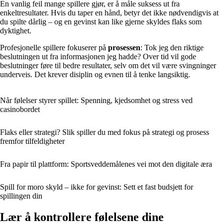
En vanlig feil mange spillere gjør, er å måle suksess ut fra
enkeltresultater. Hvis du taper en hånd, betyr det ikke nødvendigvis at
du spilte dårlig – og en gevinst kan like gjerne skyldes flaks som
dyktighet.
Profesjonelle spillere fokuserer på
prosessen
: Tok jeg den riktige
beslutningen ut fra informasjonen jeg hadde? Over tid vil gode
beslutninger føre til bedre resultater, selv om det vil være svingninger
underveis. Det krever disiplin og evnen til å tenke langsiktig.
Når følelser styrer spillet: Spenning, kjedsomhet og stress ved
casinobordet
Flaks eller strategi? Slik spiller du med fokus på strategi og prosess
fremfor tilfeldigheter
Fra papir til plattform: Sportsveddemålenes vei mot den digitale æra
Spill for moro skyld – ikke for gevinst: Sett et fast budsjett for
spillingen din
Lær å kontrollere følelsene dine