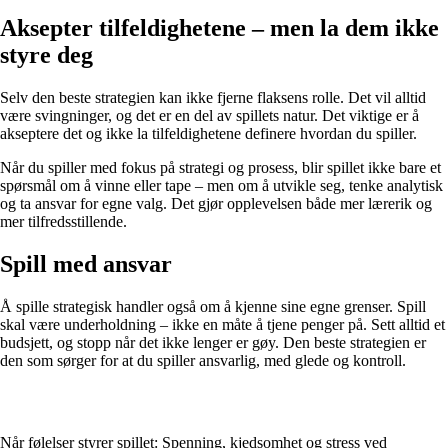
Aksepter tilfeldighetene – men la dem ikke
styre deg
Selv den beste strategien kan ikke fjerne flaksens rolle. Det vil alltid
være svingninger, og det er en del av spillets natur. Det viktige er å
akseptere det og ikke la tilfeldighetene definere hvordan du spiller.
Når du spiller med fokus på strategi og prosess, blir spillet ikke bare et
spørsmål om å vinne eller tape – men om å utvikle seg, tenke analytisk
og ta ansvar for egne valg. Det gjør opplevelsen både mer lærerik og
mer tilfredsstillende.
Spill med ansvar
Å spille strategisk handler også om å kjenne sine egne grenser. Spill
skal være underholdning – ikke en måte å tjene penger på. Sett alltid et
budsjett, og stopp når det ikke lenger er gøy. Den beste strategien er
den som sørger for at du spiller ansvarlig, med glede og kontroll.
Når følelser styrer spillet: Spenning, kjedsomhet og stress ved