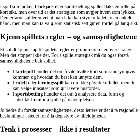
I spill som poker, blackjack eller sportsbetting spiller flaks en rolle på
kort sikt, men over tid er det strategien som avgjør hvem som lykkes.
Den erfarne spilleren vet at man ikke kan styre utfallet av en enkelt
hånd, men man kan ta valg som statistisk sett gir en fordel på lang sikt.
Kjenn spillets regler – og sannsynlighetene
Et solidt kjennskap til spillets regler er grunnmuren i enhver strategi.
Men det stopper ikke der. For å spille strategisk må du også forstå
sannsynlighetene bak spillet.
I
kortspill
handler det om å vite hvilke kort som sannsynligvis
kommer, og hvordan du best kan utnytte dem.
I
rulett
eller
terningsspill
kan du ikke påvirke utfallet, men du
kan velge innsatser som gir lavere husfordel.
I
sportsbetting
handler det om å analysere data, form og
statistikk fremfor å spille på magefølelsen.
Jo bedre du forstår sannsynlighetene, desto lettere er det å ta rasjonelle
beslutninger i stedet for å la deg styre av tilfeldigheter.
Tenk i prosesser – ikke i resultater