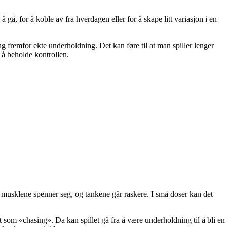
å gå, for å koble av fra hverdagen eller for å skape litt variasjon i en
g fremfor ekte underholdning. Det kan føre til at man spiller lenger
 å beholde kontrollen.
, musklene spenner seg, og tankene går raskere. I små doser kan det
t som «chasing». Da kan spillet gå fra å være underholdning til å bli en